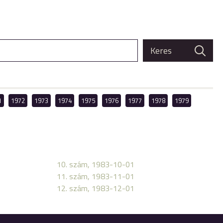
1
1972
1973
1974
1975
1976
1977
1978
1979
10. szám, 1983-10-01
11. szám, 1983-11-01
12. szám, 1983-12-01