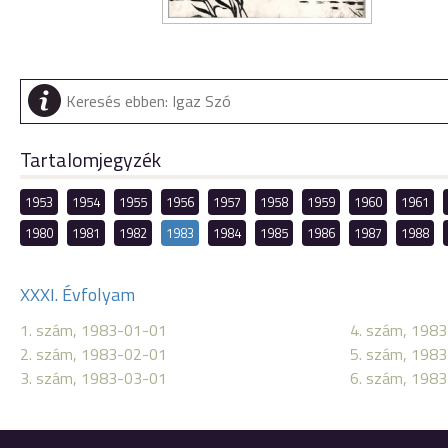
Tartalomjegyzék
1953
1954
1955
1956
1957
1958
1959
1960
1961
1980
1981
1982
1983
1984
1985
1986
1987
1988
XXXI. Évfolyam
1. szám, 1983-01-01
4. szám, 198
2. szám, 1983-02-01
5. szám, 198
3. szám, 1983-03-01
6. szám, 198