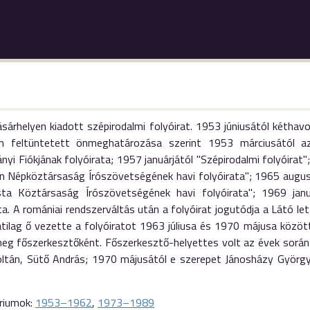
árhelyen kiadott szépirodalmi folyóirat. 1953 júniusától kéthavo
án feltüntetett önmeghatározása szerint 1953 márciusától
yi Fiókjának folyóirata; 1957 januárjától "Szépirodalmi folyóirat"
 Népköztársaság Írószövetségének havi folyóirata"; 1965 augusz
ista Köztársaság Írószövetségének havi folyóirata"; 1969 ja
ta. A romániai rendszerváltás után a folyóirat jogutódja a Látó le
atilag ő vezette a folyóiratot 1963 júliusa és 1970 májusa közöt
meg főszerkesztőként. Főszerkesztő-helyettes volt az évek során 
oltán, Sütő András; 1970 májusától e szerepet Jánosházy György 
riumok:
1953–1962
,
1973–1989