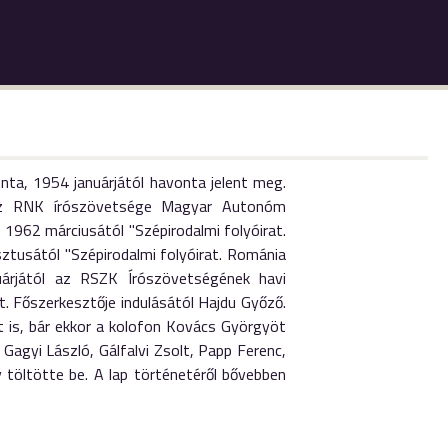
nta, 1954 januárjától havonta jelent meg.
 az RNK írószövetsége Magyar Autonóm
; 1962 márciusától "Szépirodalmi folyóirat.
tusától "Szépirodalmi folyóirat. Románia
nuárjától az RSZK Írószövetségének havi
tt. Főszerkesztője indulásától Hajdu Győző.
t is, bár ekkor a kolofon Kovács Györgyöt
Gagyi László, Gálfalvi Zsolt, Papp Ferenc,
töltötte be. A lap történetéről bővebben