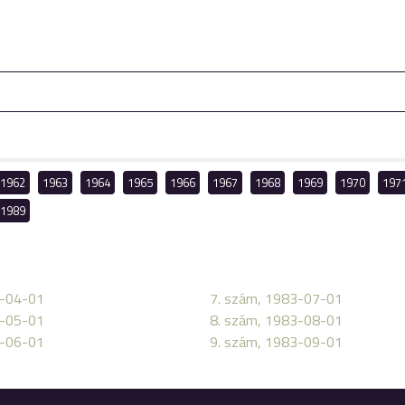
1962
1963
1964
1965
1966
1967
1968
1969
1970
197
1989
3-04-01
7. szám, 1983-07-01
3-05-01
8. szám, 1983-08-01
3-06-01
9. szám, 1983-09-01