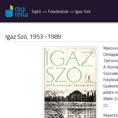
Sajtó
Folyóiratok
Igaz Szó
Igaz Szó, 1953–1989
Marosvás
Címlapj
Tartomán
A Román
Szocial
folyóira
Gyakorl
jelölte 
Márki Z
itt
.
Repertó