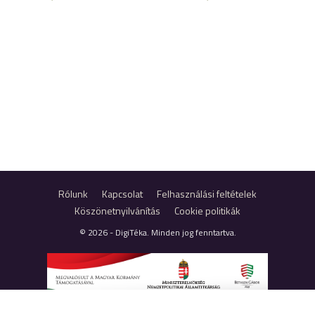
Rólunk
Kapcsolat
Felhasználási feltételek
Köszönetnyilvánítás
Cookie politikák
© 2026 - DigiTéka. Minden jog fenntartva.