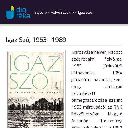
Sajtó
Folyóiratok
Igaz Szó
Igaz Szó, 1953–1989
Marosvásárhelyen kiadott
szépirodalmi folyóirat.
1953 júniusától
kéthavonta, 1954
januárjától havonta jelent
meg. Címlapján
feltüntetett
önmeghatározása szerint
1953 márciusától az RNK
írószövetsége Magyar
Autonóm Tartományi
Fiókjának folyóirata; 1957