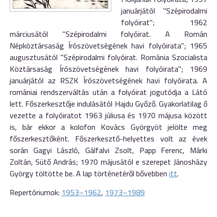
januárjától "Szépirodalmi
folyóirat"; 1962
márciusától "Szépirodalmi folyóirat. A Román
Népköztársaság Írószövetségének havi folyóirata"; 1965
augusztusától "Szépirodalmi folyóirat. Románia Szocialista
Köztársaság Írószövetségének havi folyóirata"; 1969
januárjától az RSZK Írószövetségének havi folyóirata. A
romániai rendszerváltás után a folyóirat jogutódja a Látó
lett. Főszerkesztője indulásától Hajdu Győző. Gyakorlatilag ő
vezette a folyóiratot 1963 júliusa és 1970 májusa között
is, bár ekkor a kolofon Kovács Györgyöt jelölte meg
főszerkesztőként. Főszerkesztő-helyettes volt az évek
során Gagyi László, Gálfalvi Zsolt, Papp Ferenc, Márki
Zoltán, Sütő András; 1970 májusától e szerepet Jánosházy
György töltötte be. A lap történetéről bővebben
itt
.
Repertóriumok:
1953–1962
,
1973–1989