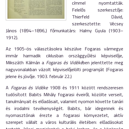
címmel
nyomtatták.
Felelős szerkesztője:
Thierfeld Dávid,
szerkesztette: Vécsey
János (1894–1896,) főmunkatárs: Halmy Gyula (1903–
1912).
Az 1905-ös választásokra készülve Fogaras vármegye
immár harmadik ciklusban országgyűlési képviselője,
Mikszáth Kálmán a
Fogaras és Vidéké
ben jelenttette meg
nagyvonalakban vázolt képviselőjelölti programját (Fogaras
jelene és jövője. 1903. február 22.)
A
Fogaras és Vidéke
1908 és 1911 között rendszeresen
tudósított Babits Mihály fogarasi éveiről, közölte verseit,
tanulmányait és előadásait, valamint nyomon követte tanári
és irodalmi tevékenységét. Babits, bár idegennek és
nyomasztónak érezte a fogarasi környezetet, aktív
szerepet vállalt a város kulturális életében: előadásokat