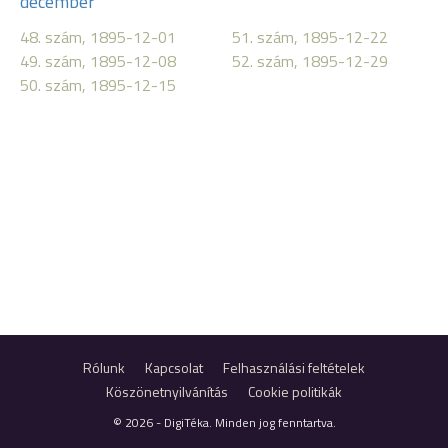
december
48. szám, 1895-12-01
51. szám, 1895-12-22
49. szám, 1895-12-08
52. szám, 1895-12-29
50. szám, 1895-12-15
Rólunk
Kapcsolat
Felhasználási feltételek
Köszönetnyilvánítás
Cookie politikák
© 2026 - DigiTéka. Minden jog fenntartva.