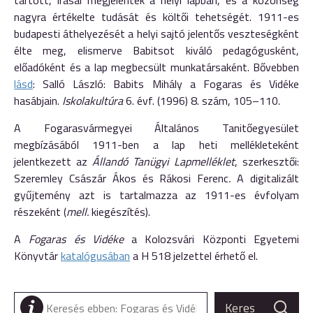
tartott, írásai megjelentek a helyi lapban, és a közönség
nagyra értékelte tudását és költői tehetségét. 1911-es
budapesti áthelyezését a helyi sajtó jelentős veszteségként
élte meg, elismerve Babitsot kiváló pedagógusként,
előadóként és a lap megbecsült munkatársaként. Bővebben
lásd
: Salló László: Babits Mihály a Fogaras és Vidéke
hasábjain.
Iskolakultúra
6. é
vf. (1996) 8. szám, 105–110.
A Fogarasvármegyei Általános Tanitőegyesület
megbízásából 1911-ben a lap heti mellékleteként
jelentkezett az
Állandó Tanügyi Lapmelléklet
, szerkesztői:
Szeremley Császár Ákos és Rákosi Ferenc
.
A digitalizált
gyűjtemény azt is tartalmazza az 1911-es évfolyam
részeként (
mell.
kiegészítés).
A
Fogaras és Vidéke
a Kolozsvári Központi Egyetemi
Könyvtár
katalógusában
a H 518 jelzettel érhető el.