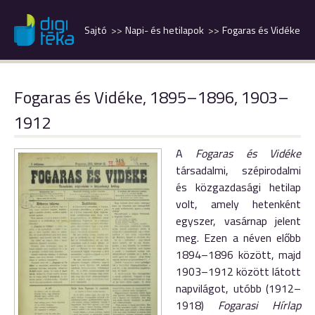
Sajtó
Napi- és hetilapok
Fogaras és Vidéke
Fogaras és Vidéke, 1895–1896, 1903–
1912
A
Fogaras
és
Vidéke
társadalmi,
szépirodalmi
és
közgazdasági
hetilap
volt,
amely
hetenként
egyszer,
vasárnap
jelent
meg.
Ezen
a
néven
előbb
1894–1896
között,
majd
1903–1912
között
látott
napvilágot,
utóbb (
1912–
1918)
Fogarasi
Hírlap