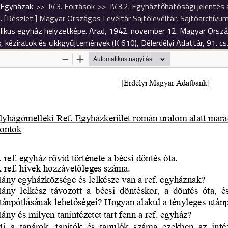
. Egyházak
IV.3. Források
IV.3.2. Egyházfőhatósági jelentés
[Részlet.] Magyar Országos Levéltár Sajtólevéltár, Sajtóarchívum, 
élikus egyház helyzetképe. Arad, 1942. november 12. Magyar Ország
, kéziratok és cikkgyűjtemények (K 610), Délerdélyi Adattár, 91. cs.,