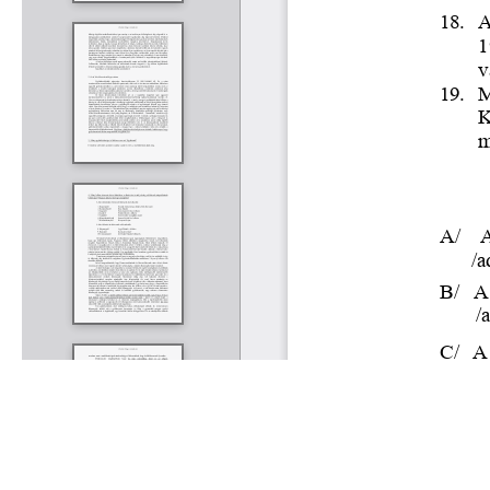
Rólunk
Kapcsolat
Felhasználási feltételek
Köszönetnyilvánítá