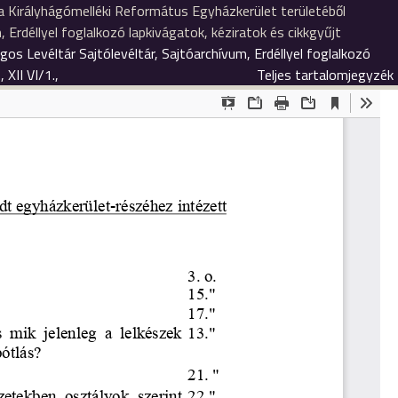
 a Királyhágómelléki Református Egyházkerület területéből
Erdéllyel foglalkozó lapkivágatok, kéziratok és cikkgyűjt
os Levéltár Sajtólevéltár, Sajtóarchívum, Erdéllyel foglalkozó
 XII VI/1.,
Teljes tartalomjegyzék