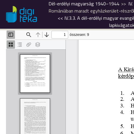
Dél-erdélyi magyarság 1940−1944
IV
Romániában maradt egyházkerület-részről. 
<<
IV.3.3. A dél-erdélyi magyar evang
lapkivágatok