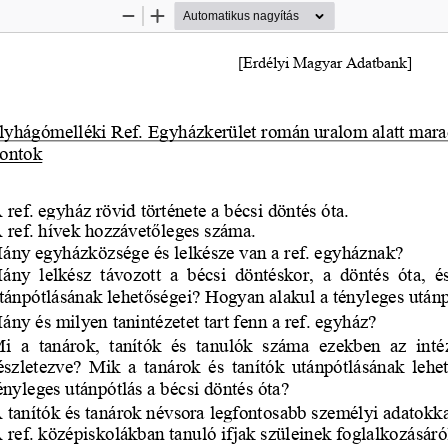
Kicsinyítés
Nagyítás
[Erdélyi Magyar Adatbank]
lyhágómelléki Ref. Egyházkerület román uralom
 alatt mar
ontok 
 ref. e
gy
ház rövid története a bécsi döntés ót
a
.
 ref. hívek hozzávet
ő
leges száma.
ány egyházközsége és lelkésze van a ref. egyháznak?
ány  lelkész  távozott  a  bécsi  döntéskor,  a  döntés  óta,  é
tánpótlásának lehet
ő
ségei? Hogyan alakul a tényleges utánp
ány és milyen tanintézetet tart fenn a ref. egyház?
i  a  tanárok,  tanítók  és  tanulók  száma  ezekben  az  int
észletezve?  Mik  a  tanárok  és  tanítók  utánpótlásának  lehe
ényleges utánpótlás a bécsi döntés óta?
 tanítók és tanárok névsora le
g
fontosabb személ
y
i adatokka
 ref. középiskolákban tanuló ifjak szüleinek foglalkozásáró