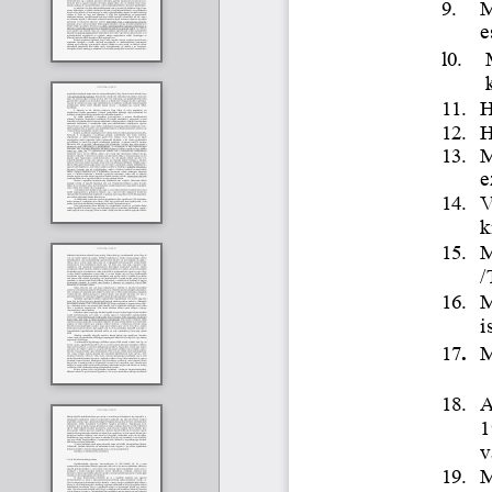
9.
M
e
l0.
11.
H
12.
H
13.
M
e
14.
V
k
15.
M
/
16.
M
i
17
.
M
18. 
A
1
v
19. 
M