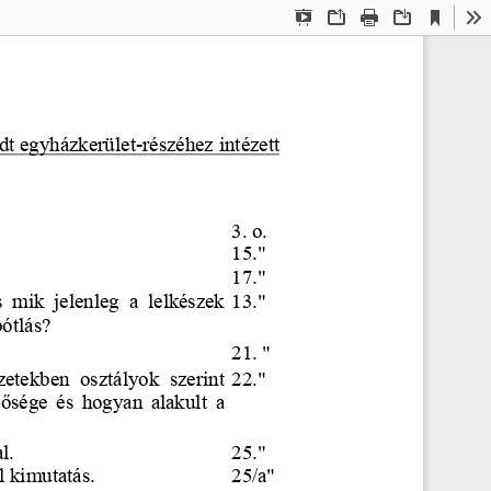
Aktuális
Bemutató
Megnyitás
Nyomtatás
Letöltés
Es
nézet
mód
adt egyházkerület-részéhez intézett 
3. o.
15."
17."
s  mik  jelenleg  a  lelkésze
k
13."
ótlás?
21. "
ézetekben  osztályok  szerin
t
22."
t
ő
sége  és  hogyan  alakult  
a
l.
25."
l kimutatás.
25/a"