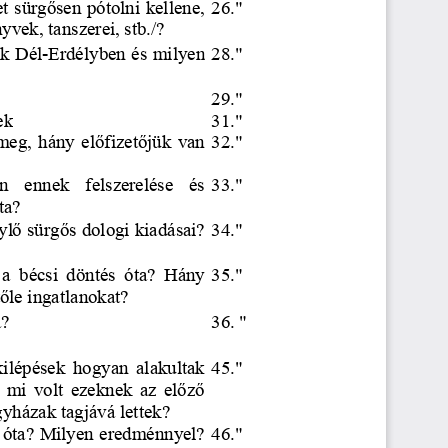
t sürg
ő
sen pótolni kellene, 
26."
yvek, tanszerei, stb./?
k Dél-Erdélyben és milyen 
28."
29."
e
k
31."
meg,  hány  el
ő
fizet
ő
jük  van  
32."
n 
ennek 
felszerelése 
és 
33."
ta?
yl
ő
 sürg
ő
s dologi kiadásai? 
34."
a  bécsi  döntés  óta?  Hány  
35."
ő
le ingatlanokat?
? 
36. "
 kilépések  hogyan  alakulta
k
45."
 mi  volt  ezeknek  az  el
ő
z
ő
yházak tagjává lettek? 
s óta? Milyen eredménnyel? 
46."