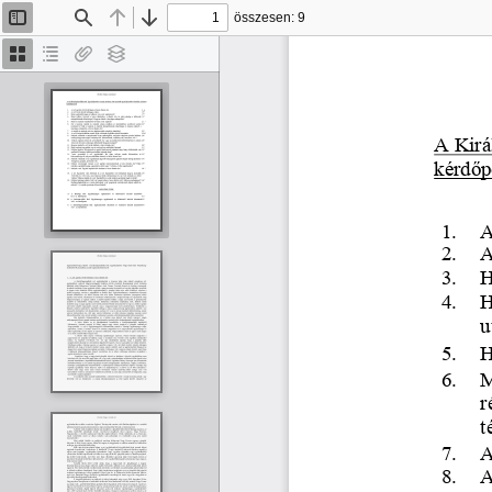
összesen: 9
Oldalsáv
Keresés
Előző
Tovább
be/ki
Bélyegképek
Dokumentumvázlat
Van
Rétegek
melléklet
A Kirá
kérd
ő
p
1.
A
2.
A
3.
H
4.
H
u
5.
H
6.
M
r
t
7.
A
8.
A