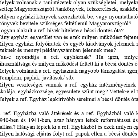
elyek volnának a tanintézetek olyan szükségletei, melyeke
setleg Magyarországról /tankönyvek, fels
zerelések, szakkön
Milyen egyházi könyvek szerezhet
ő
k be, vagy nyomtatható
könyvek bevitele szükséges feltétlenül Magyarországról?
ogyan alakult a ref. hívek hitélete a bécsi döntés óta?
án
y
 e
gy
házi e
gy
esület van és ezek mil
y
en m
ű
ködést fe
j
ten
ilyen  egyházi  folyóiratok  és  egyéb  kiadványok  jelennek  
zekne
k
 és menn
y
i 
p
éldán
y
számban 
j
elennek me
g
?
an-e 
nyomdája 
a 
ref. 
egyháznak? 
Ha 
igen, 
milye
ihasználtsága és milyen m
ű
ködést feltett ki a bécsi döntés ó
elyek volnának a ref. egyháznak nagyobb támogatást igén
Templom, paplak, javítások/ stb.
ilyen  veszteségei  vannak  a  ref.  egyház  intézményeinek  
skolája, egyházközsége, egyesülete sz
ű
nt meg? Vettek-e el t
elyek a ref. Egyház legkirívóbb sérelmei a bécsi döntés óta
  ref.  Egyházba  való  áttérések  és  a  ref.  Egyházból  való 
940-ben  és  1941-
b
en,  azaz  hányan  lettek  reformátussá  és 
allása? Hányan léptek ki a ref. Egyházból és ezek milyen eg
ilyen hatósági eljárás folyt ref. papok elle
n a bécsi dönté