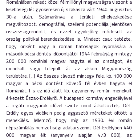
Romániában rekedt közel félmilliónyi magyarságra viszont a
kisebbségi lét gyökeresen új szakasza várt 1940. augusztus
30-a után. Számaránya a területi elhelyezkedése
megváltozott, demográfiai, szellemi potenciálja jelentősen
összezsugorodott, és ezzel egyidejűleg módosult az
ország politikai berendezkedése is. Mindezt csak tetézte,
hogy önként vagy a román hatóságok nyomására a
második bécsi döntés időpontjától 1944 februárjáig mintegy
200 000 romániai magyar hagyta el az országot, és
menekült vagy települt át az akkori Magyarország
területére. [...] Az összes távozó mintegy fele, kb. 100 000
magyar a bécsi döntést követő fél évben hagyta el
Romániát,1 s ez idő alatt kb. ugyanennyi román menekült
érkezett Észak-Erdélyről. A budapesti kormány engedélyével
a regáti magyarok idővel szinte mind átköltöztek, Dél-
Erdély egyes vidékein pedig aggasztó méreteket öltött a
menekülés. Jellemző, hogy míg az 1930. évi román
népszámlálás nemzetiségi adatai szerint Dél-Erdélyben 440
000 magyar élt (anyanyelv alapján 473 000), az