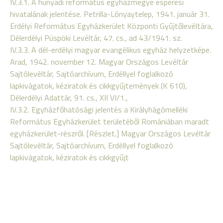
IV.3.1. A hunyadi református egyházmegye esperesi
hivatalának jelentése. Petrilla-Lónyaytelep, 1941. január 31.
Erdélyi Református Egyházkerület Központi Gyűjtőlevéltára,
Délerdélyi Püspöki Levéltár, 47. cs., ad 43/1941. sz.
IV.3.3. A dél-erdélyi magyar evangélikus egyház helyzetképe.
Arad, 1942. november 12. Magyar Országos Levéltár
Sajtólevéltár, Sajtóarchívum, Erdéllyel foglalkozó
lapkivágatok, kéziratok és cikkgyűjtemények (K 610),
Délerdélyi Adattár, 91. cs., XII VI/1.,
IV.3.2. Egyházfőhatósági jelentés a Királyhágómelléki
Református Egyházkerület területéből Romániában maradt
egyházkerület-részről. [Részlet.] Magyar Országos Levéltár
Sajtólevéltár, Sajtóarchívum, Erdéllyel foglalkozó
lapkivágatok, kéziratok és cikkgyűjt