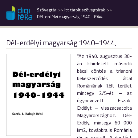
Szövegtár
Itt tárolt szövegtárak
Dél-erdélyi magyarság 1940−1944
Dél-erdélyi magyarság 1940−1944,
"Az 1940. augusztus 30-
án kihirdetett második
bécsi döntés a trianoni
békeszerződés által
Romániának ítélt terület
mintegy 2/5-ét – az
úgynevezett Észak-
Erdélyt – visszacsatolta
Magyarországhoz. Dél-
Erdély, mintegy 60 000
km2, továbbra is Románia
része maradt. A döntést