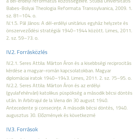
a dél-erdélyi református közösségekre. Studia Universitatis
Babes-Bolyai Theologia Reformata Transsylvanica, 2009. 1.
sz. 81–104. o.
IV.1.5. Pál János: A dél-erdélyi unitárius egyház helyzete és
önszerveződési stratégiái 1940–1944 között. Limes, 2011.
2. sz. 59–73. o.
IV.2. Forrásközlés
IV.2.1. Seres Attila: Márton Áron és a kisebbségi reciprocitás
kérdése a magyar–román kapcsolatokban. Magyar
diplomáciai iratok 1940–1943. Limes, 2011. 2. sz. 75–95. o.
IV.2.2. Seres Attila: Márton Áron és az erdélyi
(gyulafehérvári) katolikus püspökség a második bécsi döntés
után. In Arbitrajul de la Viena din 30 august 1940.
Antecedente şi consecinţe. A második bécsi döntés, 1940.
augusztus 30. Előzmények és következmé
IV.3. Források