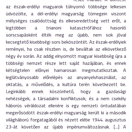
az észak-erdélyi magyarok túlnyomó többsége lelkesen
üdvözölte, a dél-erdélyi magyarság tömegein viszont
mélységes csalódottság és elkeseredettség vett erőt, a
legtöbben a trianoni katasztrófához hasonló
sorscsapásként élték meg az újabb, nem sok jóval
kecsegtető kisebbségi sors beköszöntét. Az észak-erdélyiek
reményei, ha csak részben is, de beváltak az elkövetkező
négy év során. Az addig elnyomott magyar kisebbség újra a
többségi nemzet része lett saját hazájában, és ennek
kétségtelen előnyei hamarosan megmutatkoztak. A
leglátványosabb előrelépés az anyanyelvhasználat, az
oktatás, a művelődés, a kultúra terén következett be.
Leginkább ennek köszönhető, hogy a gazdasági
nehézségek, a társadalmi konfliktusok, és a nem csekély
háborús véráldozat ellenére is egy nemzeti öntudatában
megerősödött észak-erdélyi magyarság került ki a második
világháború forgatagából és nézett elébe 1944. augusztus
23-át követően az újabb impériumváltozásnak. [...] A