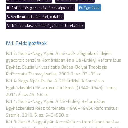
III. Politikai és gazdasági érdekképviselet
IV. Egyházak
V. Szellemi-kulturális élet, oktatás
VI. Német−olasz kisebbségvédelmi törekvések
IV.1. Feldolgozások
IV.1.2. Hankó-Nagy Alpár: A második világháború idején
gyakorolt cenzúra Romániában és a Dél-Erdélyi Református
Egyház. Studia Universitatis Babes-Bolyai Theologia
Reformata Transsylvanica, 2009. 2. sz. 83–89. o.
IV.1.4. Nagy Alpár-Csaba: A Dél-Erdélyi Református
Egyházkerületi Rész rövid története (1940−1945). Limes,
2011. 2. sz. 45–58. o.
IV.1.1. Hankó-Nagy Alpár: A Dél-Erdélyi Református
Egyházkerületi Rész története (1940–1945). Református
Szemle, 2010. 5. sz. 548–558. o.
IV.1.3. Hankó-Nagy Alpár: A romániai ostromállapot hatása