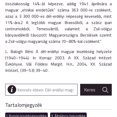
összlakosság 14%-át képezve, addig 1941 áprilisára a
magyar „etnikai eredetűek” száma 363 000-re csökkent,
azaz a 3 300 000-es dél-erdélyi népesség kevesebb, mint
11%-ára.2 A legtöbb magyar Brassóból, a szász ipari
centrumokból, Temesvárról, valamint a Zsil-völgyi
bányavidékről távozott Magyarországra. Becslések szerint
a Zsil-völgyi magyarság száma 70–80%-kal csökkent."
L. Balogh Béni: A dél-erdélyi magyar kisebbség helyzete
(1940–1944). In Korrajz 2003. A XX. Század Intézet
Évkönyve. Vál. Földesi Margit. H.n., 2004, XX. Század
Intézet, (39–53) 39–40 .
Tartalomjegyzék
I. Román kisebbségpolitika
II. Általános helyzetkép