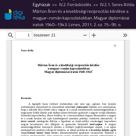
Egyházak
IV.2. Forrásközlés
IV.2.1. Seres Attila:
Márton Áron és a kisebbségi reciprocitás kérdése a
magyar–román kapcsolatokban. Magyar diplomáciai
iratok 1940–1943. Limes, 2011. 2. sz. 75–95. o.
<<
>>
Teljes tartalomjegyzék