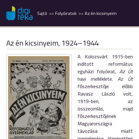
Sajtó
Folyóiratok
Az én kicsinyeim
Az én kicsinyeim, 1924–1944
A Kolozsvárt 1915-ben
indított református
egyházi folyóirat,
Az Út
havi melléklete.
Az Út
főszerkesztője előbb
Ravasz László volt,
1919-ben, az
összeomlás, majd
főszerkesztőjének
Magyarországra
távozása miatt
megjelenése átmenetileg