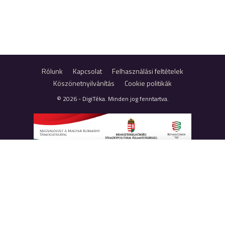
Rólunk
Kapcsolat
Felhasználási feltételek
Köszönetnyilvánítás
Cookie politikák
© 2026 - DigiTéka. Minden jog fenntartva.