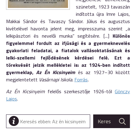
szünetelt, 1923 tavaszán
indította újra Imre Lajos,
Makkai Sándor és Tavaszy Sándor. Július és augusztus
kivételével havonta jelent meg, impresszuma szerint „a
lelkipásztori és nevelői munka” segítésére. [...]
Különös
figyelemmel fordult az ifjúsági és a gyermeknevelés
gyakorlati feladatai, a fiatalok vallásoktatásának és
lelki-szellemi fejlődésének kérdései felé. Ezt a
törekvését jelzik mellékletei is: az 1924-ben indított
gyermeklap,
Az Én Kicsinyeim
és az 1927–30 között
megjelentetett
Vasárnapi Iskola.
Forrás
.
Az Én Kicsinyeim
felelős szerkesztője 1926-tól
Gönczy
Lajos
.