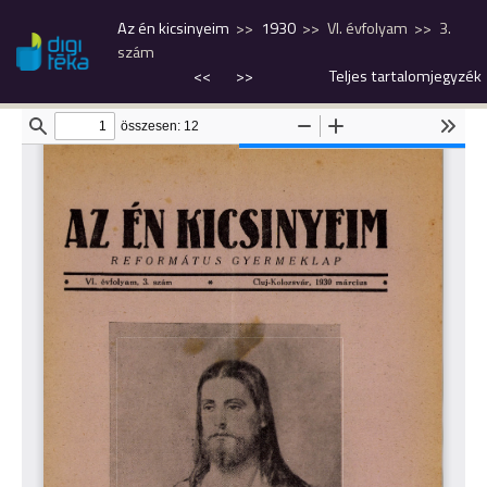
Az én kicsinyeim
1930
VI. évfolyam
3.
szám
<<
>>
Teljes tartalomjegyzék