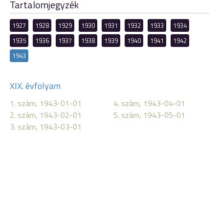
Tartalomjegyzék
1927
1928
1929
1930
1931
1932
1933
1934
1935
1936
1937
1938
1939
1940
1941
1942
1943
XIX. évfolyam
1. szám, 1943-01-01
4. szám, 1943-04-01
2. szám, 1943-02-01
5. szám, 1943-05-01
3. szám, 1943-03-01