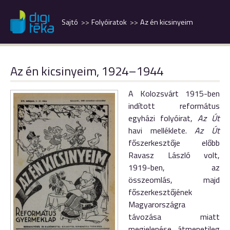
Sajtó
Folyóiratok
Az én kicsinyeim
Az én kicsinyeim, 1924–1944
A Kolozsvárt 1915-ben
indított református
egyházi folyóirat,
Az Út
havi melléklete.
Az Út
főszerkesztője előbb
Ravasz László volt,
1919-ben, az
összeomlás, majd
főszerkesztőjének
Magyarországra
távozása miatt
megjelenése átmenetileg