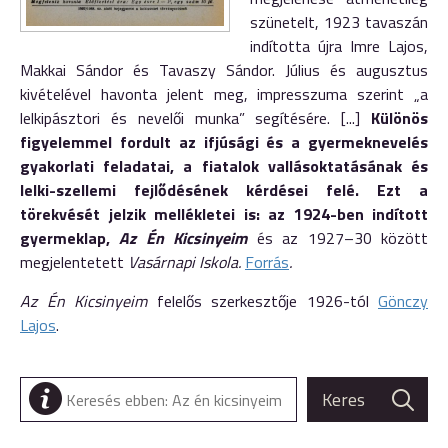
szünetelt, 1923 tavaszán
indította újra Imre Lajos,
Makkai Sándor és Tavaszy Sándor. Július és augusztus
kivételével havonta jelent meg, impresszuma szerint „a
lelkipásztori és nevelői munka” segítésére. [...]
Különös
figyelemmel fordult az ifjúsági és a gyermeknevelés
gyakorlati feladatai, a fiatalok vallásoktatásának és
lelki-szellemi fejlődésének kérdései felé. Ezt a
törekvését jelzik mellékletei is: az 1924-ben indított
gyermeklap,
Az Én Kicsinyeim
és az 1927–30 között
megjelentetett
Vasárnapi Iskola.
Forrás
.
Az Én Kicsinyeim
felelős szerkesztője 1926-tól
Gönczy
Lajos
.