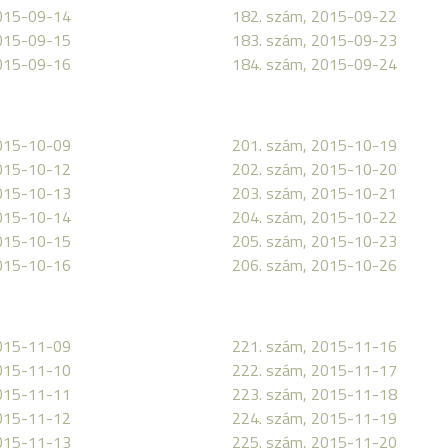
2015-09-14
182. szám, 2015-09-22
2015-09-15
183. szám, 2015-09-23
2015-09-16
184. szám, 2015-09-24
2015-10-09
201. szám, 2015-10-19
2015-10-12
202. szám, 2015-10-20
2015-10-13
203. szám, 2015-10-21
2015-10-14
204. szám, 2015-10-22
2015-10-15
205. szám, 2015-10-23
2015-10-16
206. szám, 2015-10-26
2015-11-09
221. szám, 2015-11-16
2015-11-10
222. szám, 2015-11-17
2015-11-11
223. szám, 2015-11-18
2015-11-12
224. szám, 2015-11-19
2015-11-13
225. szám, 2015-11-20