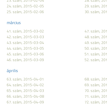
23. szám, 2015-02-04
28. szám, 20
24. szám, 2015-02-05
29. szám, 20
25. szám, 2015-02-06
30. szám, 20
március
41. szám, 2015-03-02
47. szám, 20
42. szám, 2015-03-03
48. szám, 20
43. szám, 2015-03-04
49. szám, 20
44. szám, 2015-03-05
50. szám, 20
45. szám, 2015-03-06
51. szám, 20
46. szám, 2015-03-09
52. szám, 20
április
63. szám, 2015-04-01
68. szám, 20
64. szám, 2015-04-02
69. szám, 20
65. szám, 2015-04-03
70. szám, 20
66. szám, 2015-04-08
71. szám, 20
67. szám, 2015-04-09
72. szám, 20