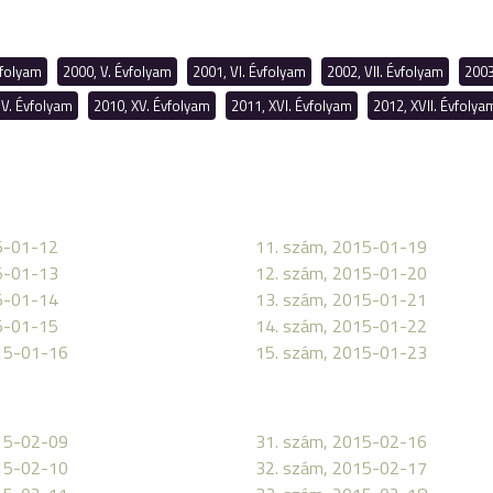
vfolyam
2000, V. Évfolyam
2001, VI. Évfolyam
2002, VII. Évfolyam
2003
IV. Évfolyam
2010, XV. Évfolyam
2011, XVI. Évfolyam
2012, XVII. Évfolya
5-01-12
11. szám, 2015-01-19
5-01-13
12. szám, 2015-01-20
5-01-14
13. szám, 2015-01-21
5-01-15
14. szám, 2015-01-22
15-01-16
15. szám, 2015-01-23
15-02-09
31. szám, 2015-02-16
15-02-10
32. szám, 2015-02-17