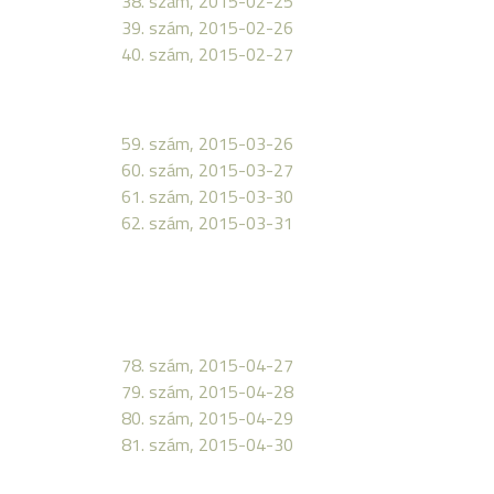
38. szám, 2015-02-25
39. szám, 2015-02-26
40. szám, 2015-02-27
59. szám, 2015-03-26
60. szám, 2015-03-27
61. szám, 2015-03-30
62. szám, 2015-03-31
78. szám, 2015-04-27
79. szám, 2015-04-28
80. szám, 2015-04-29
81. szám, 2015-04-30