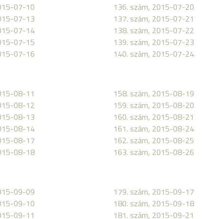
2015-07-10
136. szám, 2015-07-20
2015-07-13
137. szám, 2015-07-21
2015-07-14
138. szám, 2015-07-22
2015-07-15
139. szám, 2015-07-23
2015-07-16
140. szám, 2015-07-24
2015-08-11
158. szám, 2015-08-19
2015-08-12
159. szám, 2015-08-20
2015-08-13
160. szám, 2015-08-21
2015-08-14
161. szám, 2015-08-24
2015-08-17
162. szám, 2015-08-25
2015-08-18
163. szám, 2015-08-26
2015-09-09
179. szám, 2015-09-17
2015-09-10
180. szám, 2015-09-18
2015-09-11
181. szám, 2015-09-21