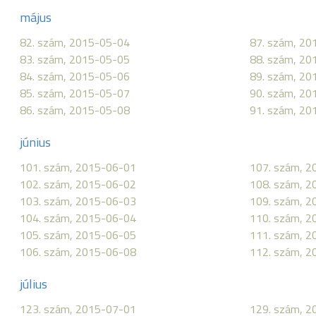
május
82. szám, 2015-05-04
87. szám, 20
83. szám, 2015-05-05
88. szám, 20
84. szám, 2015-05-06
89. szám, 20
85. szám, 2015-05-07
90. szám, 20
86. szám, 2015-05-08
91. szám, 20
június
101. szám, 2015-06-01
107. szám, 
102. szám, 2015-06-02
108. szám, 
103. szám, 2015-06-03
109. szám, 
104. szám, 2015-06-04
110. szám, 
105. szám, 2015-06-05
111. szám, 
106. szám, 2015-06-08
112. szám, 
július
123. szám, 2015-07-01
129. szám, 