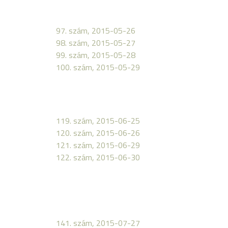
97. szám, 2015-05-26
98. szám, 2015-05-27
99. szám, 2015-05-28
100. szám, 2015-05-29
119. szám, 2015-06-25
120. szám, 2015-06-26
121. szám, 2015-06-29
122. szám, 2015-06-30
141. szám, 2015-07-27