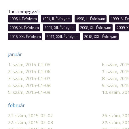
Tartalomjegyzék
1996, I. Évfolyam
1997, II. Évfolyam
1998, III. Évfolyam
1999, IV. É
2006, XI. Évfolyam
2007, XII. Évfolyam
2008, XIII. Évfolyam
2009, X
2016, XXI. Évfolyam
2017, XXII. Évfolyam
2018, XXIII. Évfolyam
január
1. szám, 2015-01-05
6. szám, 201
2. szám, 2015-01-06
7. szám, 201
3. szám, 2015-01-07
8. szám, 201
4. szám, 2015-01-08
9. szám, 201
5. szám, 2015-01-09
10. szám, 20
február
21. szám, 2015-02-02
26. szám, 20
22. szám, 2015-02-03
27. szám, 20