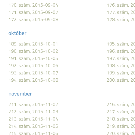
170. szám, 2015-09-04
176. szám, 
171. szám, 2015-09-07
177. szám, 
172. szám, 2015-09-08
178. szám, 
október
189. szám, 2015-10-01
195. szám, 
190. szám, 2015-10-02
196. szám, 
191. szám, 2015-10-05
197. szám, 
192. szám, 2015-10-06
198. szám, 
193. szám, 2015-10-07
199. szám, 
194. szám, 2015-10-08
200. szám, 
november
211. szám, 2015-11-02
216. szám, 
212. szám, 2015-11-03
217. szám, 
213. szám, 2015-11-04
218. szám, 
214. szám, 2015-11-05
219. szám, 
215. szám, 2015-11-06
220. szám, 