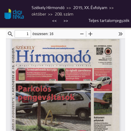
Székely Hírmondó
2015, XX. Évfolyam
október
208. szám
<<
>>
Teljes tartalomjegyzék