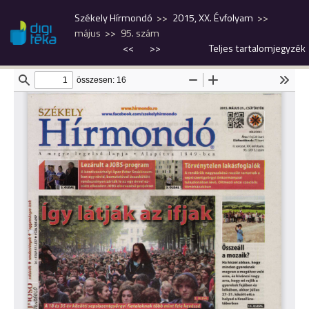
Székely Hírmondó
2015, XX. Évfolyam
május
95. szám
<<
>>
Teljes tartalomjegyzék