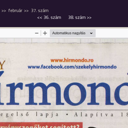
február
37. szám
<<
36. szám
38. szám
>>