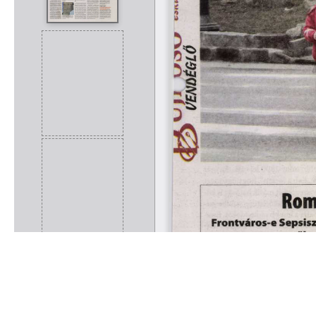
Rólunk
Kapcsolat
Felhasználási feltételek
Köszönetnyilvánítá