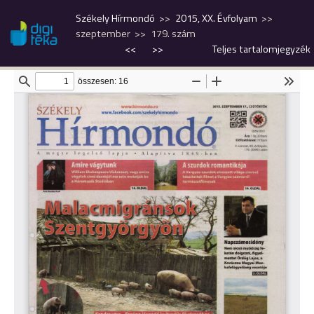
Székely Hírmondó
2015, XX. Évfolyam
szeptember
179. szám
<<
>>
Teljes tartalomjegyzék