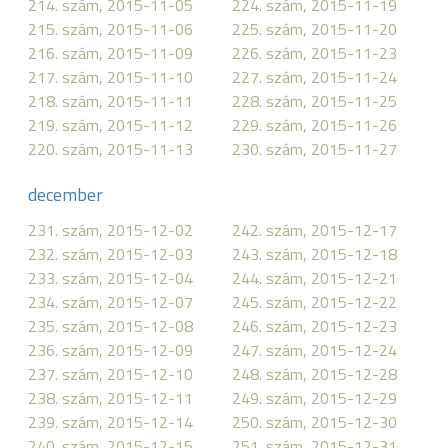
214. szám, 2015-11-05
224. szám, 2015-11-19
215. szám, 2015-11-06
225. szám, 2015-11-20
216. szám, 2015-11-09
226. szám, 2015-11-23
217. szám, 2015-11-10
227. szám, 2015-11-24
218. szám, 2015-11-11
228. szám, 2015-11-25
219. szám, 2015-11-12
229. szám, 2015-11-26
220. szám, 2015-11-13
230. szám, 2015-11-27
december
231. szám, 2015-12-02
242. szám, 2015-12-17
232. szám, 2015-12-03
243. szám, 2015-12-18
233. szám, 2015-12-04
244. szám, 2015-12-21
234. szám, 2015-12-07
245. szám, 2015-12-22
235. szám, 2015-12-08
246. szám, 2015-12-23
236. szám, 2015-12-09
247. szám, 2015-12-24
237. szám, 2015-12-10
248. szám, 2015-12-28
238. szám, 2015-12-11
249. szám, 2015-12-29
239. szám, 2015-12-14
250. szám, 2015-12-30
240. szám, 2015-12-15
251. szám, 2015-12-31