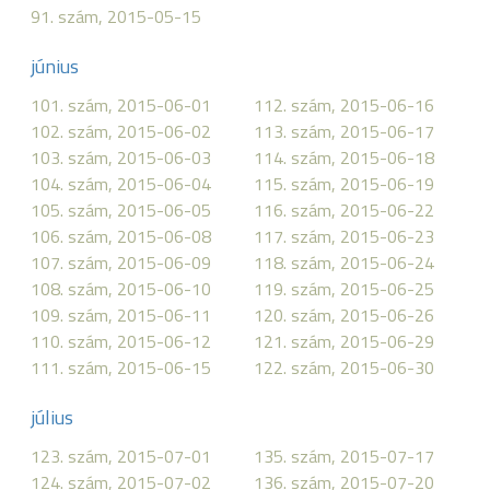
91. szám, 2015-05-15
június
101. szám, 2015-06-01
112. szám, 2015-06-16
102. szám, 2015-06-02
113. szám, 2015-06-17
103. szám, 2015-06-03
114. szám, 2015-06-18
104. szám, 2015-06-04
115. szám, 2015-06-19
105. szám, 2015-06-05
116. szám, 2015-06-22
106. szám, 2015-06-08
117. szám, 2015-06-23
107. szám, 2015-06-09
118. szám, 2015-06-24
108. szám, 2015-06-10
119. szám, 2015-06-25
109. szám, 2015-06-11
120. szám, 2015-06-26
110. szám, 2015-06-12
121. szám, 2015-06-29
111. szám, 2015-06-15
122. szám, 2015-06-30
július
123. szám, 2015-07-01
135. szám, 2015-07-17
124. szám, 2015-07-02
136. szám, 2015-07-20