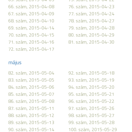
66. szám, 2015-04-08
76. szám, 2015-04-23
67. szám, 2015-04-09
77. szám, 2015-04-24
68. szám, 2015-04-10
78. szám, 2015-04-27
69. szám, 2015-04-14
79. szám, 2015-04-28
70. szám, 2015-04-15
80. szám, 2015-04-29
71. szám, 2015-04-16
81. szám, 2015-04-30
72. szám, 2015-04-17
május
82. szám, 2015-05-04
92. szám, 2015-05-18
83. szám, 2015-05-05
93. szám, 2015-05-19
84. szám, 2015-05-06
94. szám, 2015-05-20
85. szám, 2015-05-07
95. szám, 2015-05-21
86. szám, 2015-05-08
96. szám, 2015-05-22
87. szám, 2015-05-11
97. szám, 2015-05-26
88. szám, 2015-05-12
98. szám, 2015-05-27
89. szám, 2015-05-13
99. szám, 2015-05-28
90. szám, 2015-05-14
100. szám, 2015-05-29