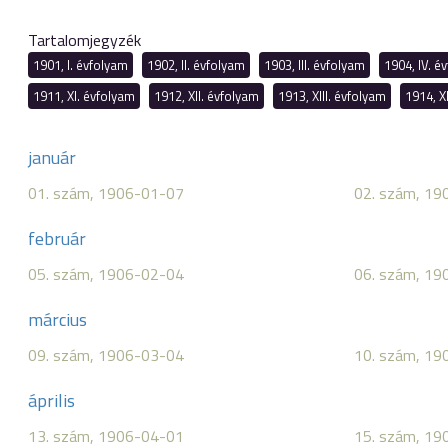
Tartalomjegyzék
1901, I. évfolyam
1902, II. évfolyam
1903, III. évfolyam
1904, IV. é
1911, XI. évfolyam
1912, XII. évfolyam
1913, XIII. évfolyam
1914, X
január
01. szám, 1906-01-07
02. szám, 19
február
05. szám, 1906-02-04
06. szám, 19
március
09. szám, 1906-03-04
10. szám, 19
április
13. szám, 1906-04-01
15. szám, 19