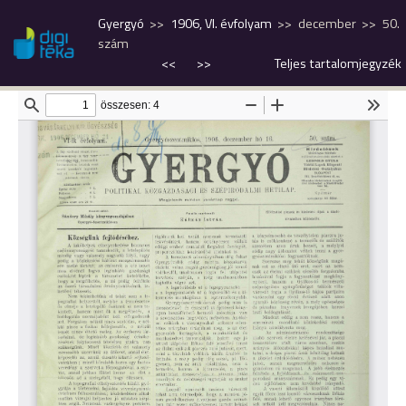
Gyergyó
1906, VI. évfolyam
december
50.
szám
<<
>>
Teljes tartalomjegyzék