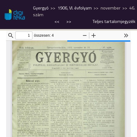
Gyergyó
1906, VI. évfolyam
november
46.
szám
<<
>>
Teljes tartalomjegyzék