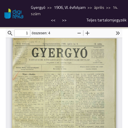
Gyergyó
1906, VI. évfolyam
április
14.
szám
<<
>>
Teljes tartalomjegyzék