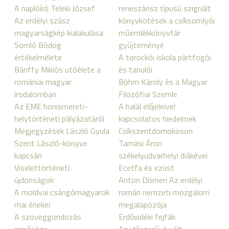
A naplóíró Teleki József
reneszánsz típusú szignált
Az erdélyi szász
könyvkötések a csíksomlyói
magyarságkép kialakulása
műemlékkönyvtár
Somló Bódog
gyűjteményé
értékelmélete
A torockói iskola pártfogói
Bánffy Miklós utóélete a
és tanulói
romániai magyar
Böhm Károly és a Magyar
irodalomban
Filozófiai Szemle
Az EME honismereti-
A halál előjeleivel
helytörténeti pályázatáról
kapcsolatos hiedelmek
Megjegyzések László Gyula
Csíkszentdomokoson
Szent László-könyve
Tamási Áron
kapcsán
székelyudvarhelyi diákévei
Viselettörténeti
Ecetfa és ezüst
újdonságok
Anton Dörnen Az erdélyi
A moldvai csángómagyarok
román nemzeti mozgalom
mai énekei
megalapozója
A szöveggondozás
Erdővidéki fejfák