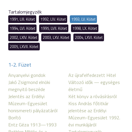
Tartalomjegyzék
1991, LIII. Kötet
1992, LIV. Kötet
1993, LV. Kötet
1994, LVI. Kötet
1995, LVII. Kötet
1998, LX. Kötet
2002, LXIV. Kötet
2003, LXV. Kötet
2004, LXVI. Kötet
2005, LXVII. Kötet
1-2. Füzet
Anyanyelvi gondok
Az újrafelfedezett Hitel
Jakó Zsigmond elnöki
Változó idők — egységes
megnyitó beszéde
életmű
Jelentés az Erdélyi
Két könyv a róvásírásról
Múzeum-Egyesület
Kiss András főtitkár
honismereti pályázatáról
jelentése az Erdélyi
Borító
Múzeum-Egyesület 1992.
Entz Géza 1913—1993
évi munkájáról
Bethlen Miklós és a
Tartalomjegyzék