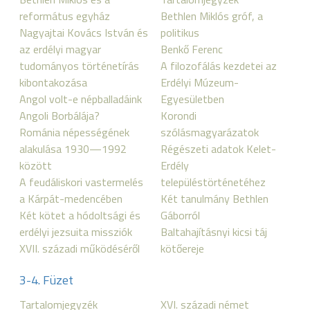
református egyház
Bethlen Miklós gróf, a
Nagyajtai Kovács István és
politikus
az erdélyi magyar
Benkő Ferenc
tudományos történetírás
A filozofálás kezdetei az
kibontakozása
Erdélyi Múzeum-
Angol volt-e népballadáink
Egyesületben
Angoli Borbálája?
Korondi
Románia népességének
szólásmagyarázatok
alakulása 1930—1992
Régészeti adatok Kelet-
között
Erdély
A feudáliskori vastermelés
településtörténetéhez
a Kárpát-medencében
Két tanulmány Bethlen
Két kötet a hódoltsági és
Gáborról
erdélyi jezsuita missziók
Baltahajításnyi kicsi táj
XVII. századi működéséről
kötőereje
3-4. Füzet
Tartalomjegyzék
XVI. századi német