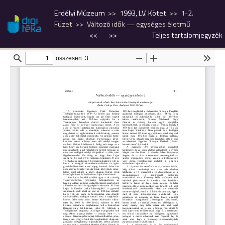
Erdélyi Múzeum
1993, LV. Kötet
1-2.
Füzet
Változó idők — egységes életmű
<<
>>
Teljes tartalomjegyzék