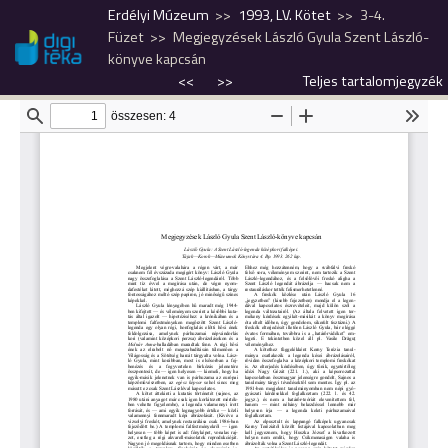
Erdélyi Múzeum
1993, LV. Kötet
3-4.
Füzet
Megjegyzések László Gyula Szent László-
könyve kapcsán
<<
>>
Teljes tartalomjegyzék