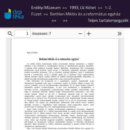
Erdélyi Múzeum
1993, LV. Kötet
1-2.
Füzet
Bethlen Miklós és a református egyház
<<
>>
Teljes tartalomjegyzék