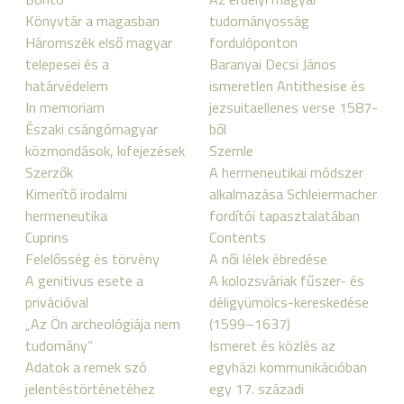
Könyvtár a magasban
tudományosság
Háromszék első magyar
fordulóponton
telepesei és a
Baranyai Decsi János
határvédelem
ismeretlen Antithesise és
In memoriam
jezsuitaellenes verse 1587-
Északi csángómagyar
ből
közmondások, kifejezések
Szemle
Szerzők
A hermeneutikai módszer
Kimerítő irodalmi
alkalmazása Schleiermacher
hermeneutika
fordítói tapasztalatában
Cuprins
Contents
Felelősség és törvény
A női lélek ébredése
A genitivus esete a
A kolozsváriak fűszer- és
privációval
déligyümölcs-kereskedése
„Az Ön archeológiája nem
(1599–1637)
tudomány”
Ismeret és közlés az
Adatok a remek szó
egyházi kommunikációban
jelentéstörténetéhez
egy 17. századi