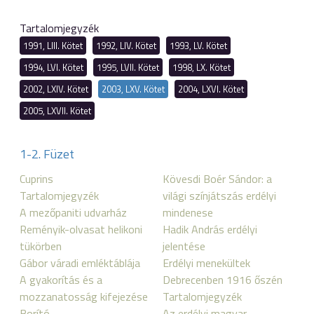
Tartalomjegyzék
1991, LIII. Kötet
1992, LIV. Kötet
1993, LV. Kötet
1994, LVI. Kötet
1995, LVII. Kötet
1998, LX. Kötet
2002, LXIV. Kötet
2003, LXV. Kötet
2004, LXVI. Kötet
2005, LXVII. Kötet
1-2. Füzet
Cuprins
Kövesdi Boér Sándor: a
Tartalomjegyzék
világi színjátszás erdélyi
A mezőpaniti udvarház
mindenese
Reményik-olvasat helikoni
Hadik András erdélyi
tükörben
jelentése
Gábor váradi emléktáblája
Erdélyi menekültek
A gyakorítás és a
Debrecenben 1916 őszén
mozzanatosság kifejezése
Tartalomjegyzék
Borító
Az erdélyi magyar