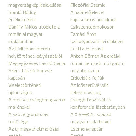
magyarságkép kialakulása
Filozófiai Szemle
Somló Bódog
A halál előjeleivel
értékelmélete
kapcsolatos hiedelmek
Bánffy Miklós utóélete a
Csíkszentdomokoson
romániai magyar
Tamási Áron
irodalomban
székelyudvarhelyi diákévei
Az EME honismereti-
Ecetfa és ezüst
helytörténeti pályázatáról
Anton Dörnen Az erdélyi
Megjegyzések László Gyula
román nemzeti mozgalom
Szent László-könyve
megalapozója
kapcsán
Erdővidéki fejfák
Viselettörténeti
Az időszerűvé vált
újdonságok
telekkönyvi jog
A moldvai csángómagyarok
Csángó fesztivál és
mai énekei
konferencia Jászberényben
A szöveggondozás
A XIV—XVII. század
minősége
magyar családnevei
Az új magyar etimológiai
Eseménynaptár