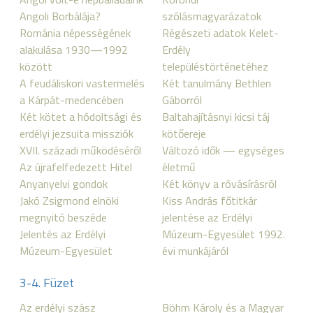
Angoli Borbálája?
szólásmagyarázatok
Románia népességének
Régészeti adatok Kelet-
alakulása 1930—1992
Erdély
között
településtörténetéhez
A feudáliskori vastermelés
Két tanulmány Bethlen
a Kárpát-medencében
Gáborról
Két kötet a hódoltsági és
Baltahajításnyi kicsi táj
erdélyi jezsuita missziók
kötőereje
XVII. századi működéséről
Változó idők — egységes
Az újrafelfedezett Hitel
életmű
Anyanyelvi gondok
Két könyv a róvásírásról
Jakó Zsigmond elnöki
Kiss András főtitkár
megnyitó beszéde
jelentése az Erdélyi
Jelentés az Erdélyi
Múzeum-Egyesület 1992.
Múzeum-Egyesület
évi munkájáról
3-4. Füzet
Az erdélyi szász
Böhm Károly és a Magyar