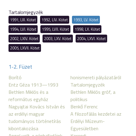
Tartalomjegyzék
1991, LIII. Kötet
1992, LIV. Kötet
1993, LV. Kötet
1994, LVI. Kötet
1995, LVII. Kötet
1998, LX. Kötet
2002, LXIV. Kötet
2003, LXV. Kötet
2004, LXVI. Kötet
2005, LXVII. Kötet
1-2. Füzet
Borító
honismereti pályázatáról
Entz Géza 1913—1993
Tartalomjegyzék
Bethlen Miklós és a
Bethlen Miklós gróf, a
református egyház
politikus
Nagyajtai Kovács István és
Benkő Ferenc
az erdélyi magyar
A filozofálás kezdetei az
tudományos történetírás
Erdélyi Múzeum-
kibontakozása
Egyesületben
Angol volt-e népballadáink
Korondi