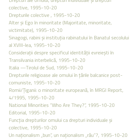
Drepturi ale omului, drepturi individuale şi drepturi
colective, 1995-10-20
Drepturile colective , 1995-10-20
Alter şi Ego în minoritate (Majoritate, minoritate,
victimitate), 1995-10-20
Sinagogi, rabini şi instituţia rabinatului în Banatul secolului
al XVIII-lea, 1995-10-20
Consideraţii despre specificul identităţii evreieşti în
Transilvania interbelică, 1995-10-20
Italia —Tirolul de Sud, 1995-10-20
Drepturile religioase ale omului în ţările balcanice post-
comuniste, 1995-10-20
Romii/Ţiganii: o minoritate europeană, în MRGI Report,
4/1995, 1995-10-20
National Minorities “Who Are They?”, 1995-10-20
Editorial, 1995-10-20
Funcţia drepturilor omului ca drepturi individuale şi
colective, 1995-10-20
Un naţionalism „bun”, un naţionalism „rău”?, 1995-10-20