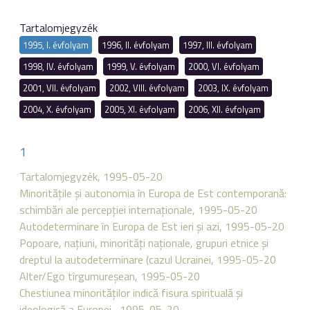
Tartalomjegyzék
1995, I. évfolyam
1996, II. évfolyam
1997, III. évfolyam
1998, IV. évfolyam
1999, V. évfolyam
2000, VI. évfolyam
2001, VII. évfolyam
2002, VIII. évfolyam
2003, IX. évfolyam
2004, X. évfolyam
2005, XI. évfolyam
2006, XII. évfolyam
1
Tartalomjegyzék, 1995-05-20
Minorităţile şi autonomia în Europa de Est contemporană:
schimbări ale percepţiei internaţionale, 1995-05-20
Autodeterminare în Europa de Est ieri şi azi, 1995-05-20
Popoare, naţiuni, minorităţi naţionale, grupuri etnice şi
dreptul la autodeterminare (cazul Ucrainei, 1995-05-20
Alter/Ego tîrgumureşean, 1995-05-20
Chestiunea minorităţilor indică fisura spirituală şi
ideologică a Europei , 1995-05-20