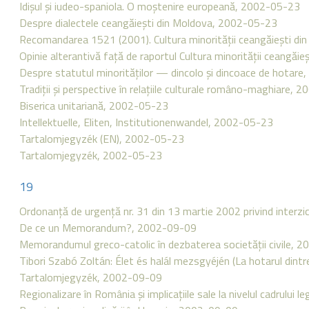
Idişul şi iudeo-spaniola. O moştenire europeană, 2002-05-23
Despre dialectele ceangăieşti din Moldova, 2002-05-23
Recomandarea 1521 (2001). Cultura minorităţii ceangăieşti d
Opinie alterantivă faţă de raportul Cultura minorităţii ceangă
Despre statutul minorităţilor — dincolo şi dincoace de hotar
Tradiţii şi perspective în relaţiile culturale româno-maghiare,
Biserica unitariană, 2002-05-23
Intellektuelle, Eliten, Institutionenwandel, 2002-05-23
Tartalomjegyzék (EN), 2002-05-23
Tartalomjegyzék, 2002-05-23
19
Ordonanţă de urgenţă nr. 31 din 13 martie 2002 privind interzic
De ce un Memorandum?, 2002-09-09
Memorandumul greco-catolic în dezbaterea societăţii civile, 
Tibori Szabó Zoltán: Élet és halál mezsgyéjén (La hotarul din
Tartalomjegyzék, 2002-09-09
Regionalizare în România şi implicaţiile sale la nivelul cadrului 