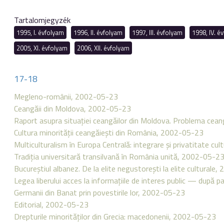
Tartalomjegyzék
1995, I. évfolyam
1996, II. évfolyam
1997, III. évfolyam
1998, IV. é
2005, XI. évfolyam
2006, XII. évfolyam
17-18
Megleno-românii, 2002-05-23
Ceangăii din Moldova, 2002-05-23
Raport asupra situaţiei ceangăilor din Moldova. Problema cea
Cultura minorităţii ceangăieşti din România, 2002-05-23
Multiculturalism în Europa Centrală: integrare şi privatitate c
Tradiţia universitară transilvană în România unită, 2002-05-2
Bucureştiul albanez. De la elite negustoreşti la elite culturale
Legea liberului acces la informaţiile de interes public — după p
Germanii din Banat prin povestirile lor, 2002-05-23
Editorial, 2002-05-23
Drepturile minorităţilor din Grecia: macedonenii, 2002-05-23