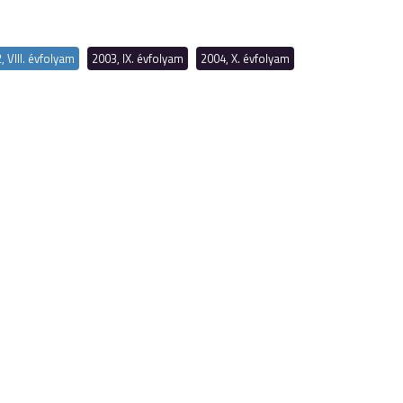
, VIII. évfolyam
2003, IX. évfolyam
2004, X. évfolyam