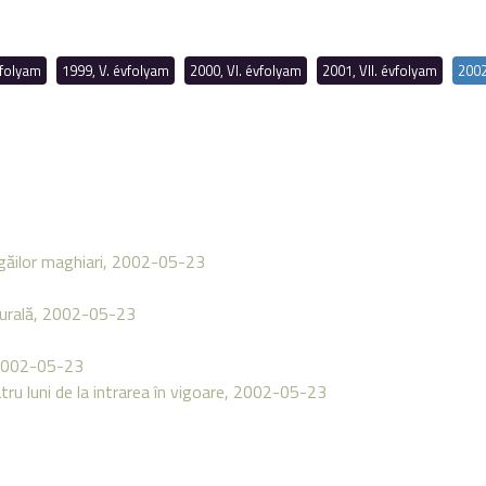
vfolyam
1999, V. évfolyam
2000, VI. évfolyam
2001, VII. évfolyam
2002
ngăilor maghiari, 2002-05-23
ulturală, 2002-05-23
3
, 2002-05-23
atru luni de la intrarea în vigoare, 2002-05-23