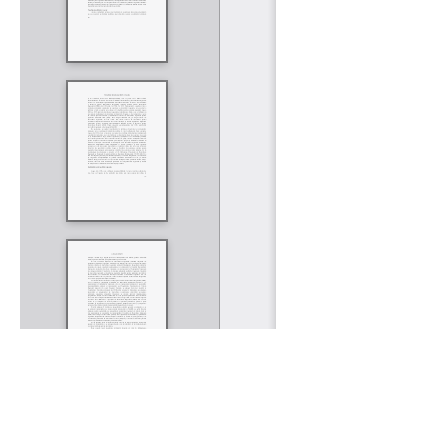
Rólunk
Kapcsolat
Felhasználási feltételek
Köszönetnyilvánítá