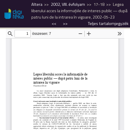
Altera
2002, VIII. évfolyam
17-18
Legea
liberului acces la informaţiile de interes public — după
patru luni de la intrarea în vigoare, 2002-05-23
<<
>>
Teljes tartalomjegyzék