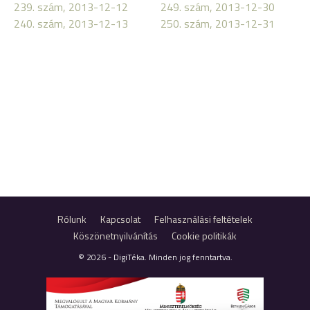
239. szám, 2013-12-12
249. szám, 2013-12-30
240. szám, 2013-12-13
250. szám, 2013-12-31
Rólunk
Kapcsolat
Felhasználási feltételek
Köszönetnyilvánítás
Cookie politikák
© 2026 - DigiTéka. Minden jog fenntartva.