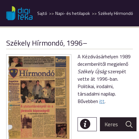
Sajtó
Napi- és hetilapok
Székely Hírmondó
Székely Hírmondó, 1996–
A Kézdivásárhelyen 1989
decemberétől megjelenő
Székely Újság
szerepét
vette át 1996-ban.
Politikai, irodalmi,
társadalmi napilap.
Bővebben
itt
.