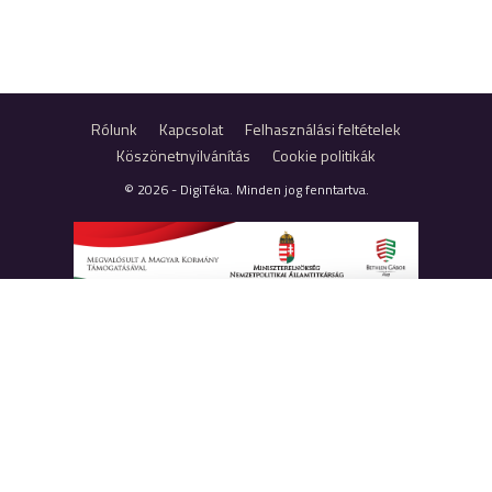
Rólunk
Kapcsolat
Felhasználási feltételek
Köszönetnyilvánítás
Cookie politikák
© 2026 - DigiTéka. Minden jog fenntartva.