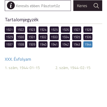
Tartalomjegyzék
1921
1922
1923
1924
1925
1926
1927
1928
1929
1930
1931
1932
1933
1934
1935
1936
1937
1938
1939
1940
1941
1942
1943
1944
XXX. Évfolyam
1. szám, 1944-01-15
2. szám, 1944-02-15