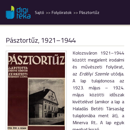
Sajtó
Folyóiratok
Pásztortűz
Pásztortűz, 1921–1944
Kolozsváron 1921–1944
között megjelent irodalmi
és művészeti folyóirat,
az
Erdélyi Szemle
utódja.
A lap tulajdonosa az
1923. május – 1924.
május közötti időszak
kivételével (amikor a lap a
Haladás Betéti Társaság
tulajdonába ment át), a
Minerva Rt.. A lap egyik
meghatározó