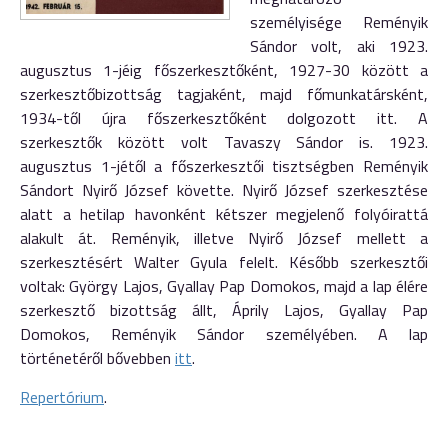
személyisége Reményik
Sándor volt, aki 1923.
augusztus 1-jéig főszerkesztőként, 1927-30 között a
szerkesztőbizottság tagjaként, majd főmunkatársként,
1934-től újra főszerkesztőként dolgozott itt. A
szerkesztők között volt Tavaszy Sándor is. 1923.
augusztus 1-jétől a főszerkesztői tisztségben Reményik
Sándort Nyirő József követte. Nyirő József szerkesztése
alatt a hetilap havonként kétszer megjelenő folyóirattá
alakult át. Reményik, illetve Nyirő József mellett a
szerkesztésért Walter Gyula felelt. Később szerkesztői
voltak: György Lajos, Gyallay Pap Domokos, majd a lap élére
szerkesztő bizottság állt, Áprily Lajos, Gyallay Pap
Domokos, Reményik Sándor személyében. A lap
történetéről bővebben
itt
.
Repertórium
.