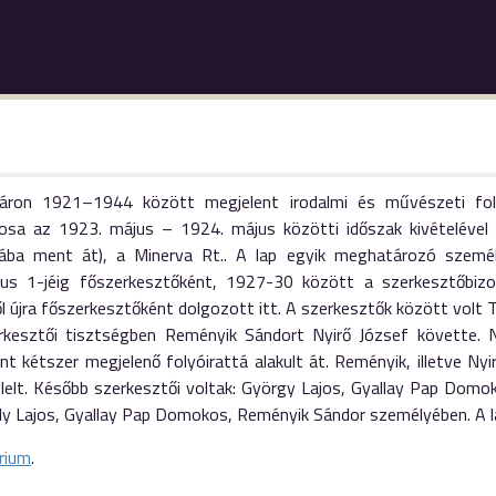
áron 1921–1944 között megjelent irodalmi és művészeti fol
nosa az 1923. május – 1924. május közötti időszak kivételével
nába ment át), a Minerva Rt.. A lap egyik meghatározó szemé
us 1-jéig főszerkesztőként, 1927-30 között a szerkesztőbizo
 újra főszerkesztőként dolgozott itt. A szerkesztők között volt 
rkesztői tisztségben Reményik Sándort Nyirő József követte. N
t kétszer megjelenő folyóirattá alakult át. Reményik, illetve Ny
lelt. Később szerkesztői voltak: György Lajos, Gyallay Pap Domok
rily Lajos, Gyallay Pap Domokos, Reményik Sándor személyében. A 
rium
.