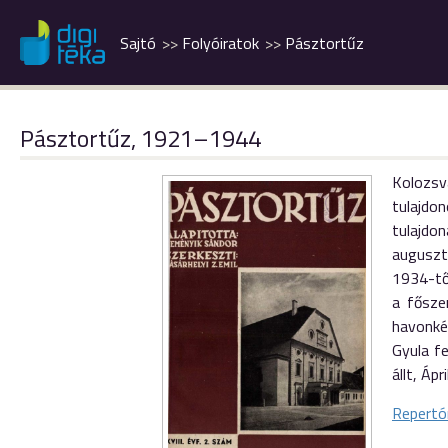
Sajtó
Folyóiratok
Pásztortűz
Pásztortűz, 1921–1944
Kolozsv
tulajdo
tulajdo
auguszt
1934-től
a fősze
havonkén
Gyula fe
állt, Áp
Repertó