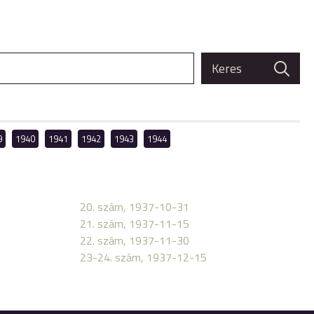
9
1940
1941
1942
1943
1944
20. szám, 1937-10-31
21. szám, 1937-11-15
22. szám, 1937-11-30
23-24. szám, 1937-12-15