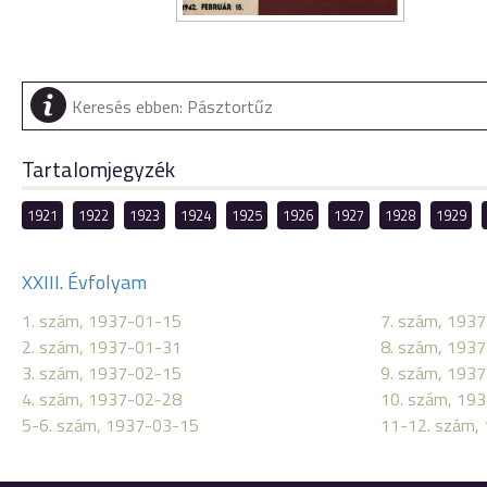
Tartalomjegyzék
1921
1922
1923
1924
1925
1926
1927
1928
1929
XXIII. Évfolyam
1. szám, 1937-01-15
7. szám, 193
2. szám, 1937-01-31
8. szám, 193
3. szám, 1937-02-15
9. szám, 193
4. szám, 1937-02-28
10. szám, 19
5-6. szám, 1937-03-15
11-12. szám,