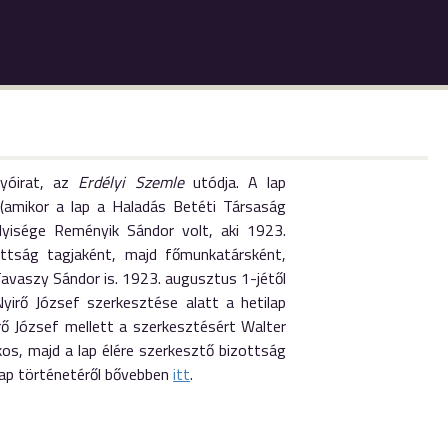
yóirat, az
Erdélyi Szemle
utódja. A lap
 (amikor a lap a Haladás Betéti Társaság
lyisége Reményik Sándor volt, aki 1923.
ttság tagjaként, majd főmunkatársként,
Tavaszy Sándor is. 1923. augusztus 1-jétől
yirő József szerkesztése alatt a hetilap
irő József mellett a szerkesztésért Walter
os, majd a lap élére szerkesztő bizottság
lap történetéről bővebben
itt
.