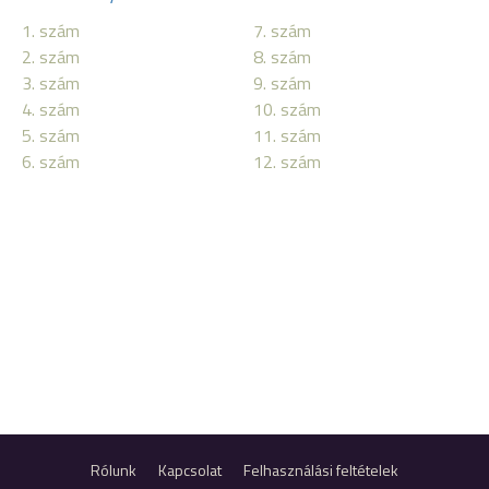
1. szám
7. szám
2. szám
8. szám
3. szám
9. szám
4. szám
10. szám
5. szám
11. szám
6. szám
12. szám
Rólunk
Kapcsolat
Felhasználási feltételek