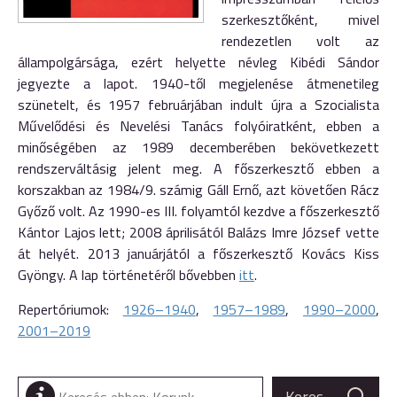
szerkesztőként, mivel
rendezetlen volt az
állampolgársága, ezért helyette névleg Kibédi Sándor
jegyezte a lapot. 1940-től megjelenése átmenetileg
szünetelt, és 1957 februárjában indult újra a Szocialista
Művelődési és Nevelési Tanács folyóiratként, ebben a
minőségében az 1989 decemberében bekövetkezett
rendszerváltásig jelent meg. A főszerkesztő ebben a
korszakban az 1984/9. számig Gáll Ernő, azt követően Rácz
Győző volt. Az 1990-es III. folyamtól kezdve a főszerkesztő
Kántor Lajos lett; 2008 áprilisától Balázs Imre József vette
át helyét. 2013 januárjától a főszerkesztő Kovács Kiss
Gyöngy. A lap történetéről bővebben
itt
.
Repertóriumok:
1926–1940
,
1957–1989
,
1990–2000
,
2001–2019