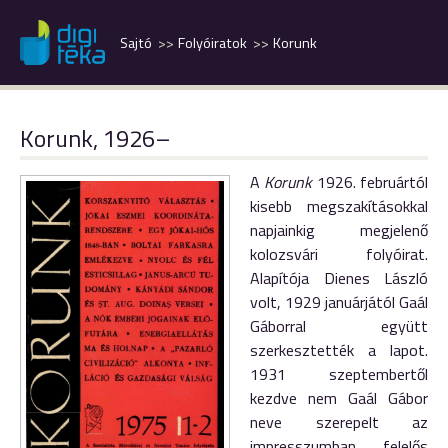
Sajtó
Folyóiratok
Korunk
Korunk, 1926–
A
Korunk
1926. februártól
kisebb megszakításokkal
napjainkig megjelenő
kolozsvári folyóirat.
Alapítója Dienes László
volt, 1929 januárjától Gaál
Gáborral együtt
szerkesztették a lapot.
1931 szeptembertől
kezdve nem Gaál Gábor
neve szerepelt az
impresszumban felelős