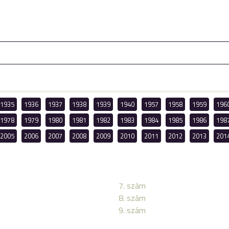
1935
1936
1937
1938
1939
1940
1957
1958
1959
196
1978
1979
1980
1981
1982
1983
1984
1985
1986
198
2005
2006
2007
2008
2009
2010
2011
2012
2013
201
7. szám
8. szám
9. szám