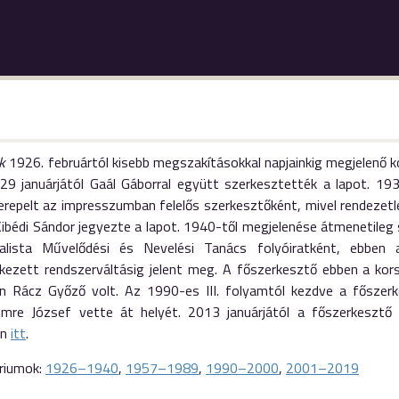
k
1926. februártól kisebb megszakításokkal napjainkig megjelenő ko
929 januárjától Gaál Gáborral együtt szerkesztették a lapot. 
repelt az impresszumban felelős szerkesztőként, mivel rendezetle
ibédi Sándor jegyezte a lapot. 1940-től megjelenése átmenetileg s
alista Művelődési és Nevelési Tanács folyóiratként, ebbe
kezett rendszerváltásig jelent meg. A főszerkesztő ebben a kor
n Rácz Győző volt. Az 1990-es III. folyamtól kezdve a főszerke
Imre József vette át helyét. 2013 januárjától a főszerkesztő
en
itt
.
riumok:
1926–1940
,
1957–1989
,
1990–2000
,
2001–2019