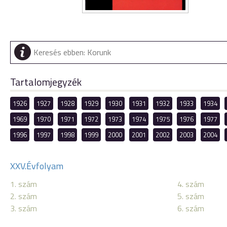
Tartalomjegyzék
1926
1927
1928
1929
1930
1931
1932
1933
1934
1969
1970
1971
1972
1973
1974
1975
1976
1977
1996
1997
1998
1999
2000
2001
2002
2003
2004
XXV.Évfolyam
1. szám
4. szám
2. szám
5. szám
3. szám
6. szám