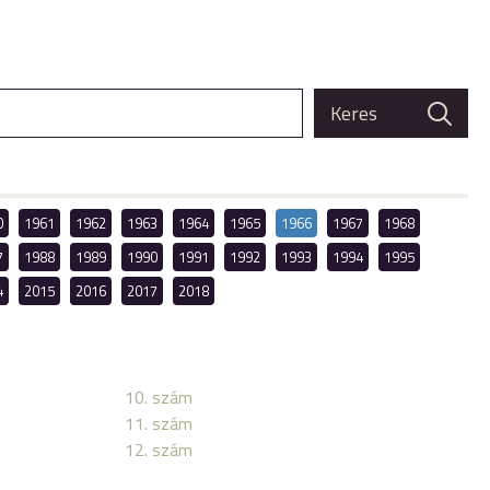
0
1961
1962
1963
1964
1965
1966
1967
1968
7
1988
1989
1990
1991
1992
1993
1994
1995
4
2015
2016
2017
2018
10. szám
11. szám
12. szám