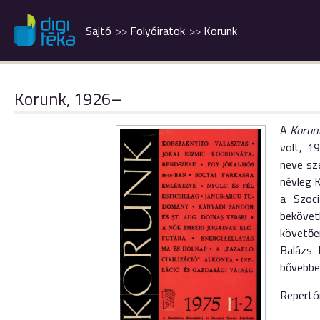
Sajtó
Folyóiratok
Korunk
Korunk, 1926–
A
Korun
volt, 1
neve sze
névleg K
a Szoci
bekövet
követőe
Balázs 
bővebb
Repertó