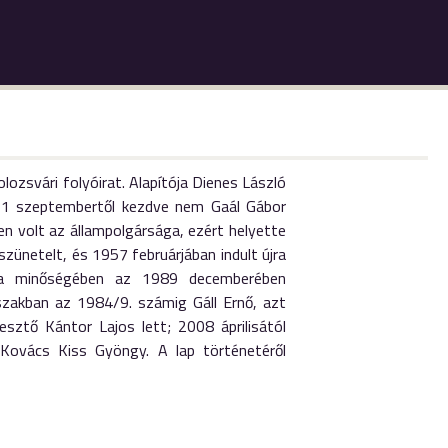
lozsvári folyóirat. Alapítója Dienes László
1931 szeptembertől kezdve nem Gaál Gábor
n volt az állampolgársága, ezért helyette
zünetelt, és 1957 februárjában indult újra
n a minőségében az 1989 decemberében
szakban az 1984/9. számig Gáll Ernő, azt
sztő Kántor Lajos lett; 2008 áprilisától
 Kovács Kiss Gyöngy. A lap történetéről