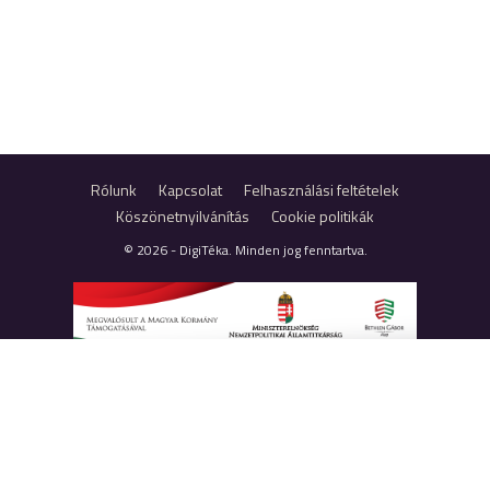
Rólunk
Kapcsolat
Felhasználási feltételek
Köszönetnyilvánítás
Cookie politikák
© 2026 - DigiTéka. Minden jog fenntartva.