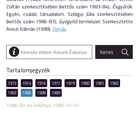
Zoltán szerkesztésében (kettős szám 1983-84);
Évgyűrűk
.
Egyén, család, társadalom. Szilágyi Júlia szerkesztésében
(kettős szám 1986-87);
Gyógyító természet
. Szerkesztette
Aniszi Kálmán (1988).
Forrás
.
Tartalomjegyzék
1973
1974
1976
1977
1979
1980
1981
1982
1983
1986
1988
1989
1986-87-es évkönyv, 1986-01-01