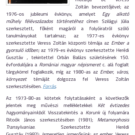
Zoltán bevezetőjével; az
1976-os jubileumi évkönyv, amelyet
Egy alkotó
műhely félévszázados történetéhez
címen Szilágyi Júlia
szerkesztett, főként magáról a folyóiratról szóló
tanulmányokat tartalmaz; az 1977-es évkönyv
szerkesztette Veress Zoltán központi témája az
Ember a
gyorsuló időben;
az 1979-es évkönyv szerkesztette Herédi
Gusztáv , tekintettel Orbán Balázs születésének 150.
évfordulójára a
Romániai magyar népismeret
c. alá foglalt
tárgykörrel foglalkozik, míg az 1980-as az
Ember, város,
környezet
témáját dolgozza fel Veress Zoltán
szerkesztésében.
Forrás
.
Az 1973-80-as kötetek folytatásaként a következők
jelentek meg művészi mellékletekkel:
Két évtizedes
hagyományainkból
. Visszatekintés a
Korunk
új folyamára
Ritoók János szerkesztésében (1981);
Metamorphosis
Transylvaniae
. Szerkesztette Herédi
Gusztáv (1982);
Ismeretlen ismerősünk: az ember
. Veress