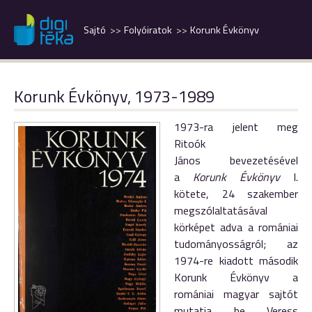
Sajtó
Folyóiratok
Korunk Évkönyv
Korunk Évkönyv, 1973-1989
1973-ra jelent meg
Ritoók
János bevezetésével
a
Korunk Évkönyv
I.
kötete, 24 szakember
megszólaltatásával
körképet adva a romániai
tudományosságról; az
1974-re kiadott második
Korunk Évkönyv a
romániai magyar sajtót
mutatja be Veress