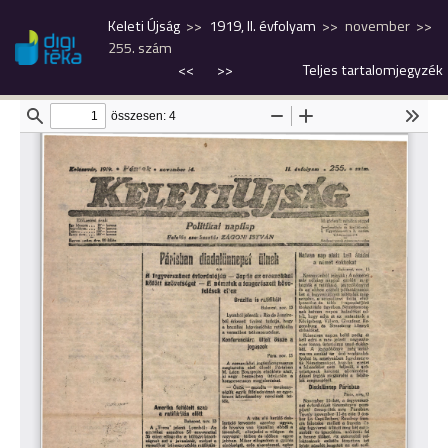
Keleti Újság
1919, II. évfolyam
november
255. szám
<<
>>
Teljes tartalomjegyzék