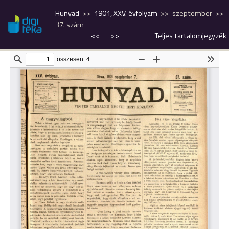
Hunyad
1901, XXV. évfolyam
szeptember
37. szám
<<
>>
Teljes tartalomjegyzék