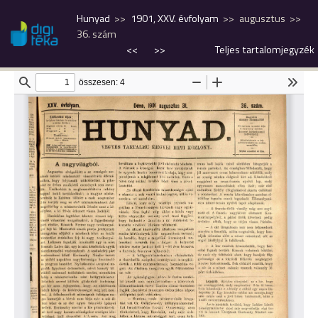
Hunyad
1901, XXV. évfolyam
augusztus
36. szám
<<
>>
Teljes tartalomjegyzék