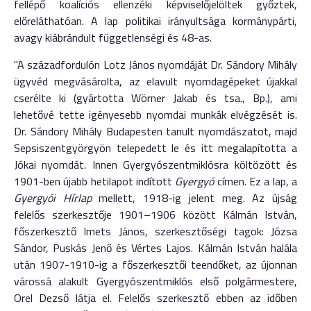
fellépő koalíciós ellenzéki képviselőjelöltek győztek,
előreláthatóan. A lap politikai irányultsága kormánypárti,
avagy kiábrándult függetlenségi és 48-as.
"A századfordulón Lotz János nyomdáját Dr. Sándory Mihály
ügyvéd megvásárolta, az elavult nyomdagépeket újakkal
cserélte ki (gyártotta Wörner Jakab és tsa., Bp.), ami
lehetővé tette igényesebb nyomdai munkák elvégzését is.
Dr. Sándory Mihály Budapesten tanult nyomdászatot, majd
Sepsiszentgyörgyön telepedett le és itt megalapította a
Jókai nyomdát. Innen Gyergyószentmiklósra költözött és
1901-ben újabb hetilapot indított
Gyergyó
címen. Ez a lap, a
Gyergyói Hírlap
mellett, 1918-ig jelent meg. Az újság
felelős szerkesztője 1901–1906 között Kálmán István,
főszerkesztő Imets János, szerkesztőségi tagok: Józsa
Sándor, Puskás Jenő és Vértes Lajos. Kálmán István halála
után 1907-1910-ig a főszerkesztői teendőket, az újonnan
várossá alakult Gyergyószentmiklós első polgármestere,
Orel Dezső látja el. Felelős szerkesztő ebben az időben