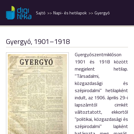
Sajtó
Napi- és hetilapok
Gyergyó
Gyergyó, 1901–1918
Gyergyószentmiklóson
1901 és 1918 között
megjelent hetilap.
"Társadalmi,
közgazdasági és
szépirodalmi" hetilapként
indult, az 1906. április 29-i
lapszámtól cimkét
változtatott, ekkortól
"politikai, közgazdasági és
szépirodalmi" lapként
határozta meg magát.