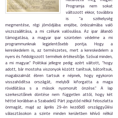
Programja nem sokat
változott ekkor, továbbra
is "a székelység
megmentése, régi jómódjába: erejébe, önbizalmába való
viszszaállitása, a mi czélunk valósulása. Az ipar állandó
támogatása, a magyar ipar szüntelen védelme a mi
programmunknak legjelentősebb pontja. Hogy a
kereskedelem is, az természetes, mert a kereskedelem a
nyers és feldolgozott termékek értékesítője. Szóval minden,
a mi magyar." Politikai jellegre pedig azért váltott, "hogy
adott, bár mostoha viszonyok között tanítsuk, bátorítsuk,
magabizalmát ébren tartsuk e népnek, hogy egykoron
visszahódítsa országát, melyből kiforgatta a maga
rövidlátása s a mások nyomorult önzése." A lap
szerkesztőinek döntése nem független attól, hogy két
héttel korábban a Szabadelű Párt jogutód nélkül feloszlatta
önmagát, majd az április 29-én kezdődő országgyűlési
választásokon a szinte minden kerületben kihívó nélkül