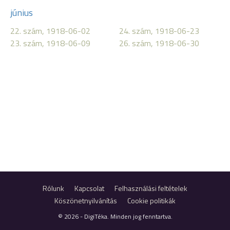
június
22. szám, 1918-06-02
24. szám, 1918-06-23
23. szám, 1918-06-09
26. szám, 1918-06-30
Rólunk
Kapcsolat
Felhasználási feltételek
Köszönetnyilvánítás
Cookie politikák
© 2026 - DigiTéka. Minden jog fenntartva.