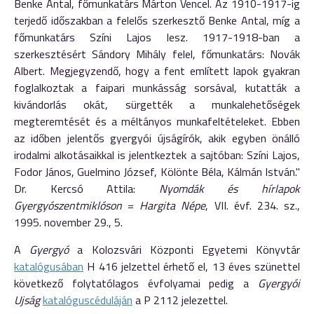
Benke Antal, főmunkatárs Márton Vencel. Az 1910-1917-ig
terjedő időszakban a felelős szerkesztő Benke Antal, míg a
főmunkatárs Színi Lajos lesz. 1917-1918-ban a
szerkesztésért Sándory Mihály felel, főmunkatárs: Novák
Albert. Megjegyzendő, hogy a fent említett lapok gyakran
foglalkoztak a faipari munkásság sorsával, kutatták a
kivándorlás okát, sürgették a munkalehetőségek
megteremtését és a méltányos munkafeltételeket. Ebben
az időben jelentős gyergyói újságírók, akik egyben önálló
irodalmi alkotásaikkal is jelentkeztek a sajtóban: Színi Lajos,
Fodor János, Guelmino József, Kölönte Béla, Kálmán István."
Dr. Kercsó Attila:
Nyomdák és hírlapok
Gyergyószentmiklóson
=
Hargita Népe
, VII. évf. 234. sz.,
1995. november 29., 5.
A
Gyergyó
a Kolozsvári Központi Egyetemi Könyvtár
katalógusában
H 416 jelzettel érhető el, 13 éves szünettel
következő folytatólagos évfolyamai pedig a
Gyergyói
Ujság
katalóguscéduláján
a P 2112 jelezettel.