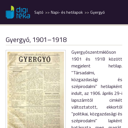
Sajtó
Napi- és hetilapok
Gyergyó
Gyergyó, 1901–1918
Gyergyószentmiklóson
1901 és 1918 között
megjelent hetilap.
"Társadalmi,
közgazdasági és
szépirodalmi" hetilapként
indult, az 1906. április 29-i
lapszámtól cimkét
változtatott, ekkortól
"politikai, közgazdasági és
szépirodalmi" lapként
határozta meg magát.