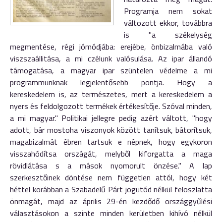
Programja nem sokat
változott ekkor, továbbra
is "a székelység
megmentése, régi jómódjába: erejébe, önbizalmába való
viszszaállitása, a mi czélunk valósulása. Az ipar állandó
támogatása, a magyar ipar szüntelen védelme a mi
programmunknak legjelentősebb pontja. Hogy a
kereskedelem is, az természetes, mert a kereskedelem a
nyers és feldolgozott termékek értékesítője. Szóval minden,
a mi magyar." Politikai jellegre pedig azért váltott, "hogy
adott, bár mostoha viszonyok között tanítsuk, bátorítsuk,
magabizalmát ébren tartsuk e népnek, hogy egykoron
visszahódítsa országát, melyből kiforgatta a maga
rövidlátása s a mások nyomorult önzése." A lap
szerkesztőinek döntése nem független attól, hogy két
héttel korábban a Szabadelű Párt jogutód nélkül feloszlatta
önmagát, majd az április 29-én kezdődő országgyűlési
választásokon a szinte minden kerületben kihívó nélkül