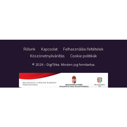
Rólunk
Kapcsolat
Felhasználási feltételek
Köszönetnyilvánítás
Cookie politikák
© 2026 - DigiTéka. Minden jog fenntartva.