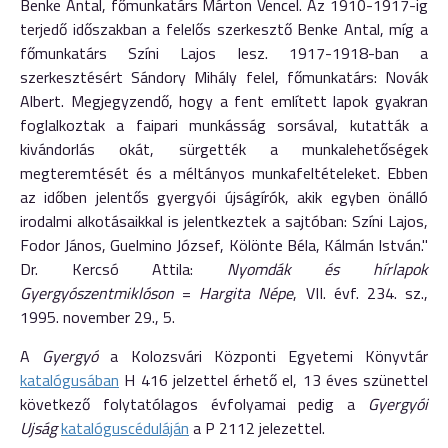
Benke Antal, főmunkatárs Márton Vencel. Az 1910-1917-ig
terjedő időszakban a felelős szerkesztő Benke Antal, míg a
főmunkatárs Színi Lajos lesz. 1917-1918-ban a
szerkesztésért Sándory Mihály felel, főmunkatárs: Novák
Albert. Megjegyzendő, hogy a fent említett lapok gyakran
foglalkoztak a faipari munkásság sorsával, kutatták a
kivándorlás okát, sürgették a munkalehetőségek
megteremtését és a méltányos munkafeltételeket. Ebben
az időben jelentős gyergyói újságírók, akik egyben önálló
irodalmi alkotásaikkal is jelentkeztek a sajtóban: Színi Lajos,
Fodor János, Guelmino József, Kölönte Béla, Kálmán István."
Dr. Kercsó Attila:
Nyomdák és hírlapok
Gyergyószentmiklóson
=
Hargita Népe
, VII. évf. 234. sz.,
1995. november 29., 5.
A
Gyergyó
a Kolozsvári Központi Egyetemi Könyvtár
katalógusában
H 416 jelzettel érhető el, 13 éves szünettel
következő folytatólagos évfolyamai pedig a
Gyergyói
Ujság
katalóguscéduláján
a P 2112 jelezettel.