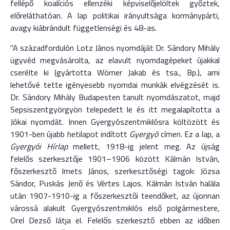
fellépő koalíciós ellenzéki képviselőjelöltek győztek,
előreláthatóan. A lap politikai irányultsága kormánypárti,
avagy kiábrándult függetlenségi és 48-as.
"A századfordulón Lotz János nyomdáját Dr. Sándory Mihály
ügyvéd megvásárolta, az elavult nyomdagépeket újakkal
cserélte ki (gyártotta Wörner Jakab és tsa., Bp.), ami
lehetővé tette igényesebb nyomdai munkák elvégzését is.
Dr. Sándory Mihály Budapesten tanult nyomdászatot, majd
Sepsiszentgyörgyön telepedett le és itt megalapította a
Jókai nyomdát. Innen Gyergyószentmiklósra költözött és
1901-ben újabb hetilapot indított
Gyergyó
címen. Ez a lap, a
Gyergyói Hírlap
mellett, 1918-ig jelent meg. Az újság
felelős szerkesztője 1901–1906 között Kálmán István,
főszerkesztő Imets János, szerkesztőségi tagok: Józsa
Sándor, Puskás Jenő és Vértes Lajos. Kálmán István halála
után 1907-1910-ig a főszerkesztői teendőket, az újonnan
várossá alakult Gyergyószentmiklós első polgármestere,
Orel Dezső látja el. Felelős szerkesztő ebben az időben