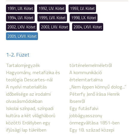
1991, LIII. Kötet
1992, LIV. Kötet
1993, LV. Kötet
1994, LVI. Kötet
1995, LVII. Kötet
1998, LX. Kötet
2002, LXIV. Kötet
2003, LXV. Kötet
2004, LXVI. Kötet
2005, LXVII. Kötet
1-2. Füzet
Tartalomjegyzék
történelemelméletről
Hagyomány, metafizika és
A kommunikáció
teológia Descartes-nál
értelemtartalma
A nyelvi materialitás
„Nem éppen könnyű dolog...”
időbelisége az irodalmi
Péterfy Jenő írása Henrik
olvasásmódokban
Ibsenről
Iskolai színpad, színpadi
Egy futásfalvi
kultúra a két világháború
jobbágyasszony
közötti Erdélyben egy
önmegváltása 1851-ben
ifjúsági lap tükrében
Egy 18. század közepi