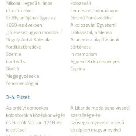
Mikolai Hegedűs János
kolozsvári
utrechti elvei
természettudományos
Erdély uniójának ügye az
életmű forrásvidékei
1860-as években
A kolozsvári Egyetemi
„Jó éneket ugyan mondok...”
Diákasztal, a Mensa
Reguly Antal Kalevala-
Academica alapításának
fordítástöredéke
története
Szemle
In memoriam
Contents
Egyesületi közlemények
Borító
Cuprins
Megjegyzések a
fenomenológiai
3-4. Füzet
Az erdélyi domonkos
A Liber de modo bene vivendi
kolostorok a középkor végén
szerzősége és
és Bartók Márton 1718. évi
szövegkörnyezetei a késő
jelentései
középkori magyar nyelvű