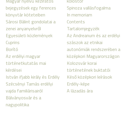
Magyar nyelvű kéziratos
kolostor
bejegyzések egy ferences
Spinoza vallásfogalma
könyvtár köteteiben
In memoriam
Sárosi Bálint gondolatai a
Contents
zenei anyanyelvről
Tartalomjegyzék
Egyesületi közlemények
Az Andreanum és az erdélyi
Cuprins
szászok az etnikai
Borító
autonómiák rendszerében a
Az erdélyi magyar
középkori Magyarországon
történetkutatás mai
Kolozsvár korai
kérdései
történetének buktatói
István ifjabb király és Erdély
Késő középkori leírások
Szécsényi Tamás erdélyi
Erdély-képe
vajda familiárisairól
A lázadás ára
Bálványosvár és a
nagypolitika