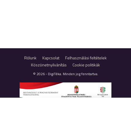
Rólunk
Kapcsolat
Felhasználási feltételek
Köszönetnyilvánítás
Cookie politikák
© 2026 - DigiTéka. Minden jog fenntartva.