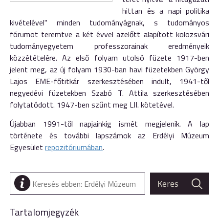
hittan és a napi politika
kivételével" minden tudományágnak, s tudományos
fórumot teremtve a két évvel azelőtt alapított kolozsvári
tudományegyetem professzorainak eredményeik
közzétételére. Az első folyam utolsó füzete 1917-ben
jelent meg, az új folyam 1930-ban havi füzetekben György
Lajos EME-főtitkár szerkesztésében indult, 1941-től
negyedévi füzetekben Szabó T. Attila szerkesztésében
folytatódott. 1947-ben szűnt meg LII. kötetével.
Újabban 1991-től napjainkig ismét megjelenik. A lap
története és további lapszámok az Erdélyi Múzeum
Egyesület
repozitóriumában
.
Tartalomjegyzék