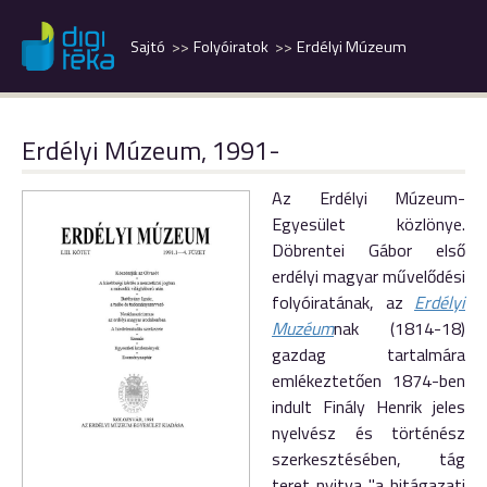
Sajtó
Folyóiratok
Erdélyi Múzeum
Erdélyi Múzeum, 1991-
Az Erdélyi Múzeum-
Egyesület közlönye.
Döbrentei Gábor első
erdélyi magyar művelődési
folyóiratának, az
Erdélyi
Muzéum
nak (1814-18)
gazdag tartalmára
emlékeztetően 1874-ben
indult Finály Henrik jeles
nyelvész és történész
szerkesztésében, tág
teret nyitva "a hitágazati