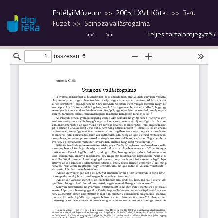
Erdélyi Múzeum
2005, LXVII. Kötet
3-4.
Füzet
Spinoza vallásfogalma
<<
>>
Teljes tartalomjegyzék