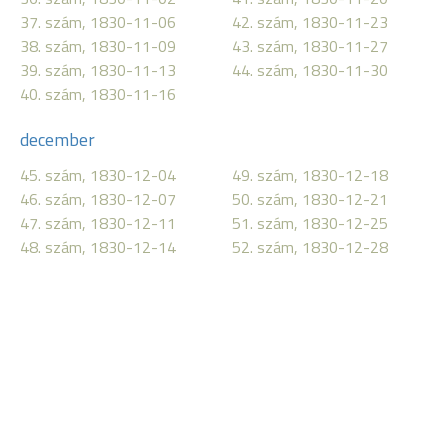
37. szám, 1830-11-06
42. szám, 1830-11-23
38. szám, 1830-11-09
43. szám, 1830-11-27
39. szám, 1830-11-13
44. szám, 1830-11-30
40. szám, 1830-11-16
december
45. szám, 1830-12-04
49. szám, 1830-12-18
46. szám, 1830-12-07
50. szám, 1830-12-21
47. szám, 1830-12-11
51. szám, 1830-12-25
48. szám, 1830-12-14
52. szám, 1830-12-28