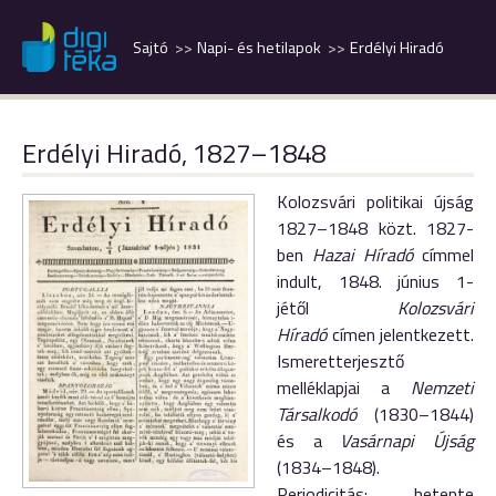
Sajtó
Napi- és hetilapok
Erdélyi Hiradó
Erdélyi Hiradó, 1827–1848
Kolozsvári politikai újság
1827–1848 közt. 1827-
ben
Hazai Híradó
címmel
indult, 1848. június 1-
jétől
Kolozsvári
Híradó
címen jelentkezett.
Ismeretterjesztő
melléklapjai a
Nemzeti
Társalkodó
(1830–1844)
és a
Vasárnapi Újság
(1834–1848).
Periodicitás: hetente