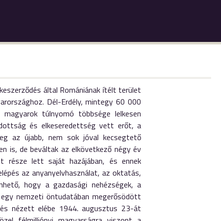
keszerződés által Romániának ítélt terület
arországhoz. Dél-Erdély, mintegy 60 000
i magyarok túlnyomó többsége lelkesen
dottság és elkeseredettség vett erőt, a
meg az újabb, nem sok jóval kecsegtető
en is, de beváltak az elkövetkező négy év
 része lett saját hazájában, és ennek
lépés az anyanyelvhasználat, az oktatás,
önhető, hogy a gazdasági nehézségek, a
 is egy nemzeti öntudatában megerősödött
l és nézett elébe 1944. augusztus 23-át
özel félmilliónyi magyarságra viszont a