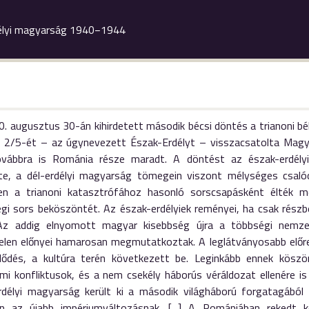
élyi magyarság 1940−1944
. augusztus 30-án kihirdetett második bécsi döntés a trianoni bé
 2/5-ét – az úgynevezett Észak-Erdélyt – visszacsatolta Magy
vábbra is Románia része maradt. A döntést az észak-erdély
te, a dél-erdélyi magyarság tömegein viszont mélységes csaló
en a trianoni katasztrófához hasonló sorscsapásként élték 
égi sors beköszöntét. Az észak-erdélyiek reményei, ha csak részb
Az addig elnyomott magyar kisebbség újra a többségi nemzet
elen előnyei hamarosan megmutatkoztak. A leglátványosabb előre
ődés, a kultúra terén következett be. Leginkább ennek kösz
lmi konfliktusok, és a nem csekély háborús véráldozat ellenére
rdélyi magyarság került ki a második világháború forgatagábó
n az újabb impériumváltozásnak. [...] A Romániában rekedt k