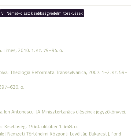
VI. Német−olasz kisebbségvédelmi törekvések
 Limes, 2010. 1. sz. 79–94. o.
olyai Theologia Reformata Transsylvanica, 2007. 1−2. sz. 59–
 597–620. o.
area Ion Antonescu. [A Minisztertanács üléseinek jegyzőkönyvei.
 Kisebbség, 1940. október 1. 468. o.
rale [Nemzeti Történelmi Központi Levéltár, Bukarest], fond