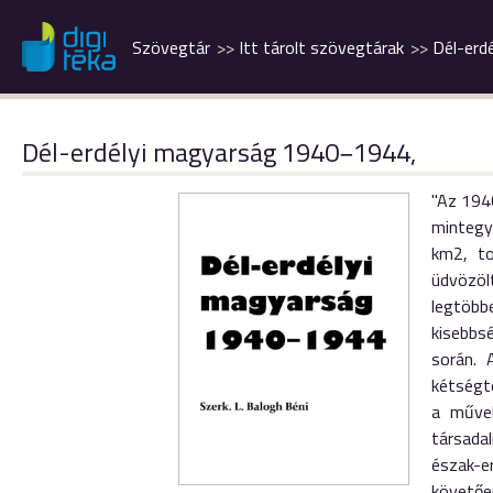
Szövegtár
Itt tárolt szövegtárak
Dél-erd
Dél-erdélyi magyarság 1940−1944,
"Az 1940
mintegy
km2, to
üdvözöl
legtöbb
kisebbs
során. 
kétségt
a művel
társada
észak-e
követőe