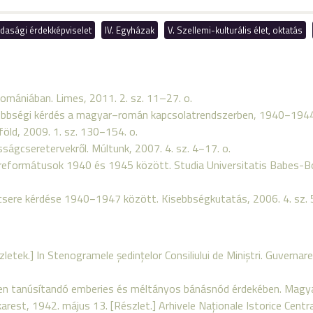
gazdasági érdekképviselet
IV. Egyházak
V. Szellemi-kulturális élet, oktatás
omániában. Limes, 2011. 2. sz. 11–27. o.
kisebbségi kérdés a magyar−román kapcsolatrendszerben, 1940−1944.
föld, 2009. 1. sz. 130−154. o.
osságcseretervekről. Múltunk, 2007. 4. sz. 4−17. o.
yi reformátusok 1940 és 1945 között. Studia Universitatis Babes-B
gcsere kérdése 1940−1947 között. Kisebbségkutatás, 2006. 4. sz.
szletek.] In Stenogramele şedinţelor Consiliului de Miniştri. Guvern
ben tanúsítandó emberies és méltányos bánásnód érdekében. Magyar
arest, 1942. május 13. [Részlet.] Arhivele Naţionale Istorice Cent