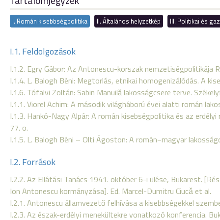
Tartalomjegyzék
I. Román kisebbségpolitika
II. Általános helyzetkép
III. Politikai és 
I.1. Feldolgozások
I.1.2. Egry Gábor: Az Antonescu-korszak nemzetiségpolitikája R
I.1.4. L. Balogh Béni: Megtorlás, etnikai homogenizálódás. A 
I.1.6. Tófalvi Zoltán: Sabin Manuilă lakosságcsere terve. Székely
I.1.1. Viorel Achim: A második világháború évei alatti román lak
I.1.3. Hankó-Nagy Alpár: A román kisebségpolitika és az erdél
77. o.
I.1.5. L. Balogh Béni – Olti Ágoston: A román−magyar lakossá
I.2. Források
I.2.2. Az Ellátási Tanács 1941. október 6-i ülése, Bukarest. [Ré
Ion Antonescu kormányzása]. Ed. Marcel-Dumitru Ciucǎ et al.
I.2.1. Antonescu államvezető felhívása a kisebbségekkel szem
I.2.3. Az észak-erdélyi menekültekre vonatkozó konferencia. Buk