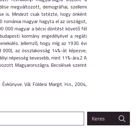
dése megváltozott, demográfiai, szellemi
ése is. Mindezt csak tetézte, hogy önként
0 romániai magyar hagyta el az országot,
100 000 magyar a bécsi döntést követő fél
budapesti kormány engedélyével a regáti
enekülés. Jellemző, hogy míg az 1930. évi
3 000), az összlakosság 14%-át képezve,
délyi népesség kevesebb, mint 11%-ára.2 A
ávozott Magyarországra. Becslések szerint
Évkönyve. Vál. Földesi Margit. H.n., 2004,