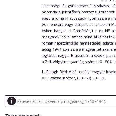
kisebbségi lét gyökeresen új szakasza v
potenciálja jelentősen összezsugorodott,
vagy a román hatóságok nyomására a máso
és menekült vagy települt át az akkori M
évben hagyta el Romániát,1 s ez idő al
magyarok idővel szinte mind átköltöztek,
román népszámlálás nemzetiségi adatai 
addig 1941 áprilisára a magyar „etnikai 
legtöbb magyar Brassóból, a szász ipari 
a Zsil-völgyi magyarság száma 70–80%-ka
L. Balogh Béni: A dél-erdélyi magyar kise
XX. Század Intézet, (39–53) 39–40 .