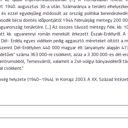
árt 1940. augusztus 30-a után. Számaránya a területi elhelyezke
 és ezzel egyidejűleg módosult az ország politikai berendezked
dik bécsi döntés időpontjától 1944 februárjáig mintegy 200 00
agyarország területére. [...] Az összes távozó mintegy fele, kb. 
att kb. ugyanennyi román menekült érkezett Észak-Erdélyről. A 
 Dél- Erdély egyes vidékein pedig aggasztó méreteket öltött a m
szerint Dél-Erdélyben 440 000 magyar élt (anyanyelv alapján 47
eredetűek” száma 363 000-re csökkent, azaz a 3 300 000-es dél-er
centrumokból, Temesvárról, valamint a Zsil-völgyi bányavidékről t
l csökkent."
bbség helyzete (1940–1944). In Korrajz 2003. A XX. Század Intézet 