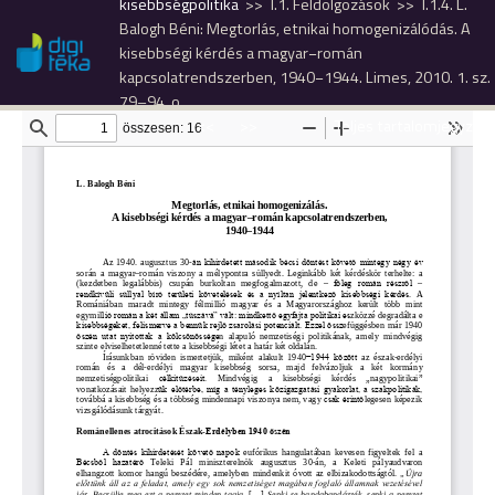
kisebbségpolitika
I.1. Feldolgozások
I.1.4. L.
Balogh Béni: Megtorlás, etnikai homogenizálódás. A
kisebbségi kérdés a magyar−román
kapcsolatrendszerben, 1940−1944. Limes, 2010. 1. sz.
79–94. o.
<<
>>
Teljes tartalomjegyzék