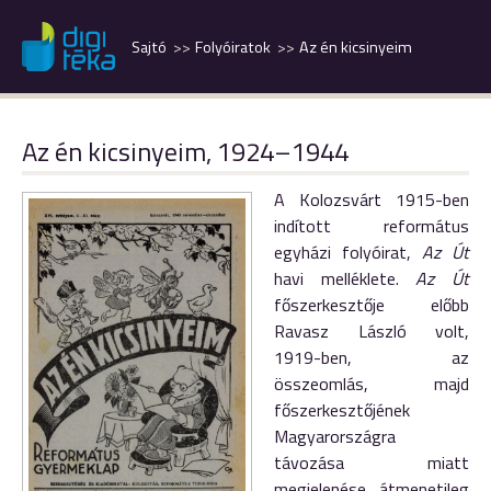
Sajtó
Folyóiratok
Az én kicsinyeim
Az én kicsinyeim, 1924–1944
A Kolozsvárt 1915-ben
indított református
egyházi folyóirat,
Az Út
havi melléklete.
Az Út
főszerkesztője előbb
Ravasz László volt,
1919-ben, az
összeomlás, majd
főszerkesztőjének
Magyarországra
távozása miatt
megjelenése átmenetileg