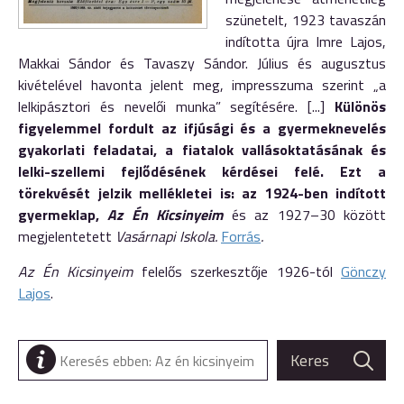
szünetelt, 1923 tavaszán
indította újra Imre Lajos,
Makkai Sándor és Tavaszy Sándor. Július és augusztus
kivételével havonta jelent meg, impresszuma szerint „a
lelkipásztori és nevelői munka” segítésére. [...]
Különös
figyelemmel fordult az ifjúsági és a gyermeknevelés
gyakorlati feladatai, a fiatalok vallásoktatásának és
lelki-szellemi fejlődésének kérdései felé. Ezt a
törekvését jelzik mellékletei is: az 1924-ben indított
gyermeklap,
Az Én Kicsinyeim
és az 1927–30 között
megjelentetett
Vasárnapi Iskola.
Forrás
.
Az Én Kicsinyeim
felelős szerkesztője 1926-tól
Gönczy
Lajos
.