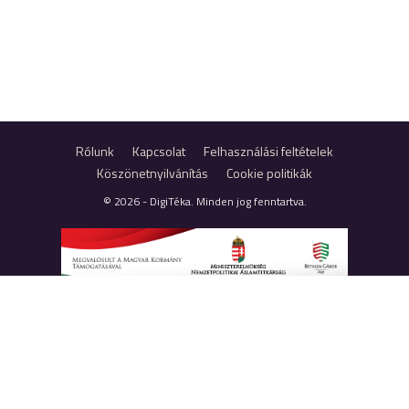
Rólunk
Kapcsolat
Felhasználási feltételek
Köszönetnyilvánítás
Cookie politikák
© 2026 - DigiTéka. Minden jog fenntartva.