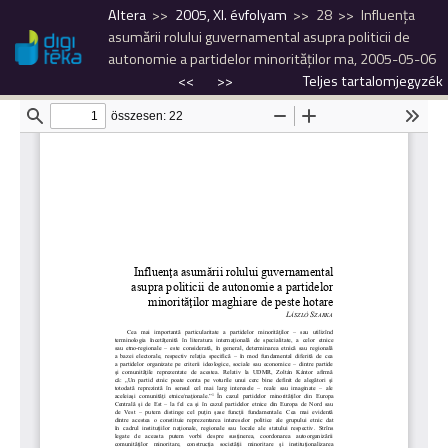
Altera
2005, XI. évfolyam
28
Influenţa
asumării rolului guvernamental asupra politicii de
autonomie a partidelor minorităţilor ma, 2005-05-06
<<
>>
Teljes tartalomjegyzék