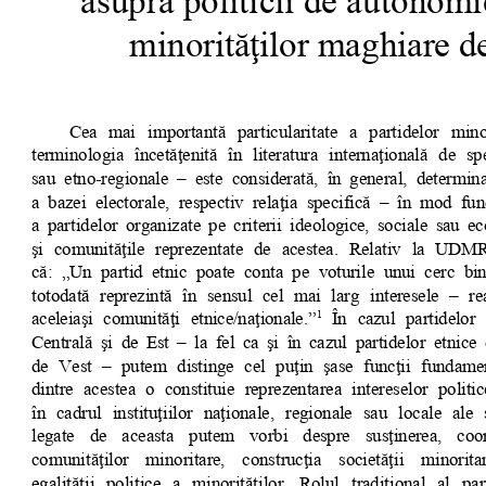
asupra politicii de autonomi
minorităţilor maghiare d
Cea mai  importantă particularitate  a partidelor  mino
terminologia încetăţenită în literatura internaţională de spe
sau etno-regionale – este considerată, în general, determin
a bazei electorale, respectiv relaţia specifică – în mod fu
a partidelor organizate pe criterii ideologice, sociale sau e
şi comunităţile reprezentate de acestea. Relativ la UDM
că: „Un partid etnic poate conta pe voturile unui cerc bine
totodată reprezintă în sensul cel mai larg interesele – r
aceleiaşi comunităţi etnice/naţionale.”
  În cazul partidelor
1
Centrală şi de Est – la fel ca şi în cazul partidelor etni
de Vest – putem distinge cel puţin şase funcţii fundame
dintre acestea o constituie reprezentarea intereselor politi
în cadrul instituţiilor naţionale, regionale sau locale ale s
legate   de   aceasta   putem   vorbi   despre   susţinerea,   co
comunităţilor   minoritare,   construcţia   societăţii   minoritar
egalităţii  politice  a minorităţilor.  Rolul  tradiţional  al  pa