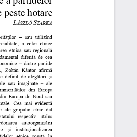
e a partidelor
e peste hotare
L
 S
ÁSZLÓ
ZARKA
rităţilor – sau utilizînd
cialitate, a celor etnice
area etnică sau regională
ndamental diferită de cea
conomice – dintre partide
R, Zoltán Kántor afirmă
 definit de alegători şi
eale sau imaginate – ale
 minorităţilor din Europa
ce din Europa de Nord sau
ntale. Cea mai evidentă
ce ale grupului etnic dat
tatului respectiv. Strîns
ordonarea   autoorganizării
e   şi   instituţionalizarea
rtidelor  etnice constă  în