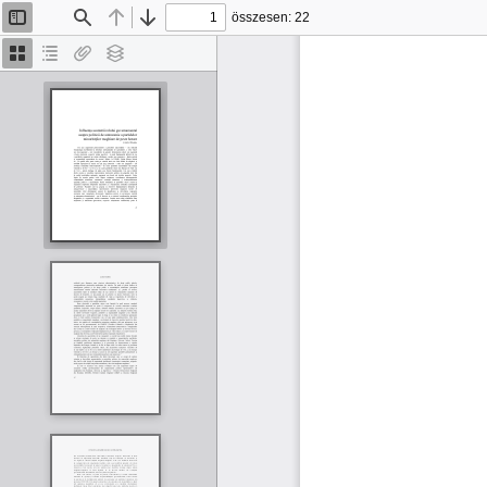
összesen: 22
Oldalsáv
Keresés
Előző
Tovább
be/ki
Bélyegképek
Dokumentumvázlat
Van
Rétegek
melléklet